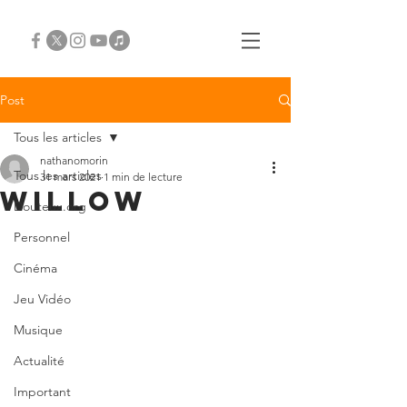
Post
Tous les articles
nathanomorin
Tous les articles
31 mars 2021
1 min de lecture
Willow
Douteux.org
Personnel
Cinéma
Jeu Vidéo
Musique
Actualité
Important