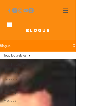
BLOGUE
Blogue
Tous les articles
Tous les articles
Douteux.org
Personnel
Cinéma
Jeu Vidéo
Musique