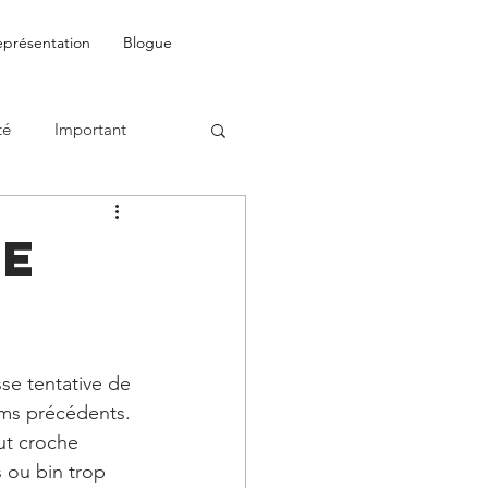
eprésentation
Blogue
té
Important
he
sse tentative de 
lms précédents. 
ut croche 
 ou bin trop 