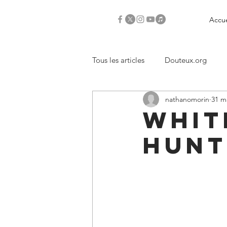
Accue
Tous les articles
Douteux.org
nathanomorin
31 m
Critiques
Whit
Hunt