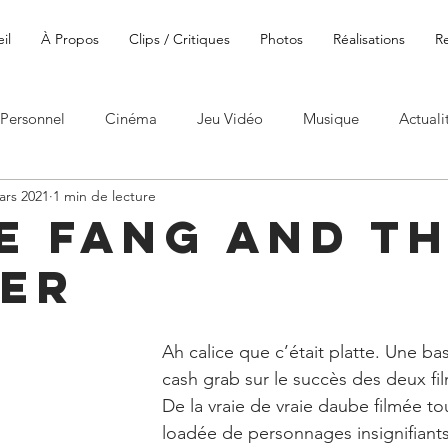
il
À Propos
Clips / Critiques
Photos
Réalisations
R
Personnel
Cinéma
Jeu Vidéo
Musique
Actuali
ars 2021
1 min de lecture
e Fang and t
er
Ah calice que c’était platte. Une ba
cash grab sur le succès des deux fi
De la vraie de vraie daube filmée to
loadée de personnages insignifiants