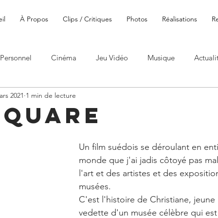
il
À Propos
Clips / Critiques
Photos
Réalisations
R
Personnel
Cinéma
Jeu Vidéo
Musique
Actuali
ars 2021
1 min de lecture
Square
Un film suédois se déroulant en ent
monde que j'ai jadis côtoyé pas ma
l'art et des artistes et des expositio
musées.
C'est l'histoire de Christiane, jeune
vedette d'un musée célèbre qui est