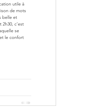
ation utile à 
rison de mots 
s belle et 
t 2h30, c'est 
aquelle se 
t le confort 