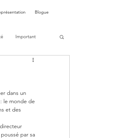
eprésentation
Blogue
té
Important
ier dans un 
l: le monde de 
ns et des 
 directeur 
 poussé par sa 