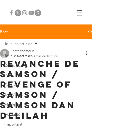
Post
Tous les articles
nathanomorin
Tous les articles
30 mars 2021
3 min de lecture
Revanche de
Douteux.org
Samson /
Personnel
Revenge of
Cinéma
Samson /
Jeu Vidéo
Samson dan
Musique
Delilah
Actualité
Important