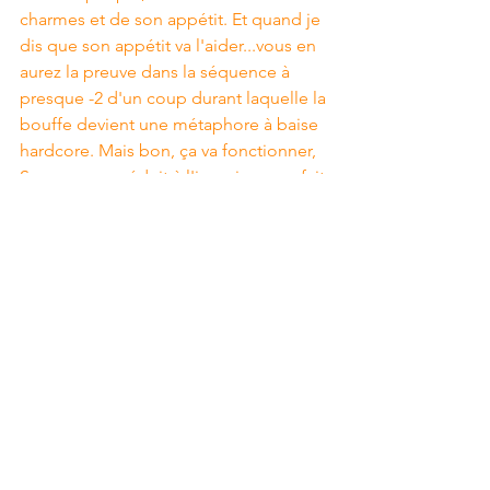
charmes et de son appétit. Et quand je 
dis que son appétit va l'aider...vous en 
aurez la preuve dans la séquence à 
presque -2 d'un coup durant laquelle la 
bouffe devient une métaphore à baise 
hardcore. Mais bon, ça va fonctionner, 
Sansom sera réduit à l'impuissance, fait 
prisonnier et poussé à bout dans une 
séquence finale haute en doutes.  Un 
dernier conseil avant d'y plonger. 
Rarement un culturiste n'aura eu si peu 
de talent d'acting pour se retrouver 
devant la lentille. Faut dire que Sansom 
doit se battre contre 2 magiciens, un 
cyclope, plein de hollandais, un piège 
de mur avec des lances, un taureau en 
mousse et les charmes de Delilah pour 
en venir à libérer son peuple...autant 