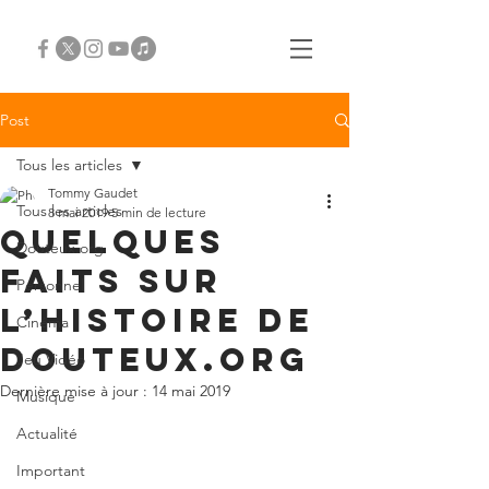
Post
Tous les articles
Tommy Gaudet
Tous les articles
8 mai 2019
5 min de lecture
Quelques
Douteux.org
faits sur
Personnel
l’histoire de
Cinéma
Douteux.org
Jeu Vidéo
Dernière mise à jour :
14 mai 2019
Musique
Actualité
Important