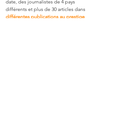
date, des journalistes de 4 pays 
différents et plus de 30 articles dans 
différentes publications au prestige 
variable
 ont traité de cet endroit 
unique où l’on retrouve le fantastique 
Baconistan.
On est open source, alors si vous avez 
un film ou si vous en voulez un, 
contactez moi.  Vous viendrez visiter le 
Musée avec une clé USB.  D’ailleurs, 
tout le monde devrait se traîner une clé 
USB quand ils viennent au 1803 St-
Christophe.
70%