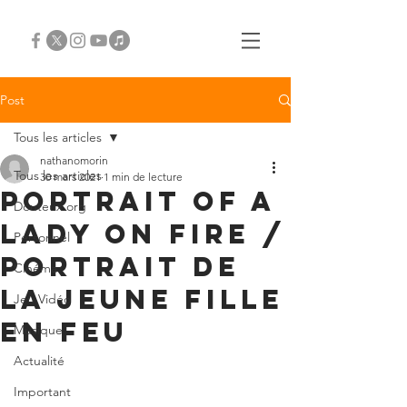
Post
Tous les articles
nathanomorin
Tous les articles
30 mars 2021
1 min de lecture
Portrait of a
Douteux.org
Lady on Fire /
Personnel
Portrait de
Cinéma
la jeune fille
Jeu Vidéo
en feu
Musique
Actualité
Important