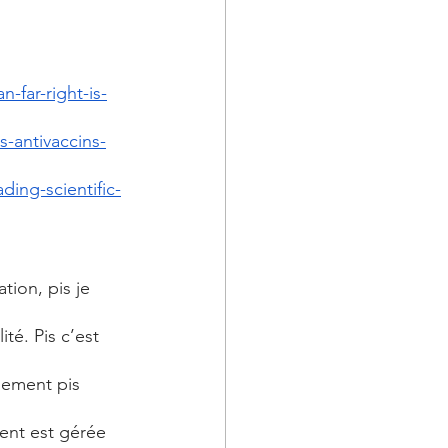
-far-right-is-
-antivaccins-
ing-scientific-
tion, pis je 
lité. Pis c’est 
ilement pis 
ent est gérée 