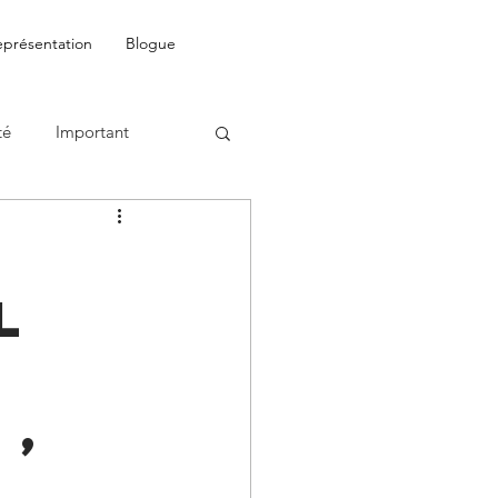
eprésentation
Blogue
té
Important
l
 ,