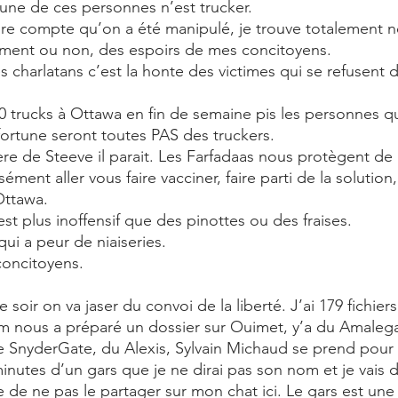
une de ces personnes n’est trucker.
re compte qu’on a été manipulé, je trouve totalement n
ment ou non, des espoirs de mes concitoyens.
 charlatans c’est la honte des victimes qui se refusent de
00 trucks à Ottawa en fin de semaine pis les personnes qui
 fortune seront toutes PAS des truckers.
re de Steeve il parait. Les Farfadaas nous protègent de 
ément aller vous faire vacciner, faire parti de la solution,
Ottawa.
’est plus inoffensif que des pinottes ou des fraises.
qui a peur de niaiseries.
oncitoyens.
e soir on va jaser du convoi de la liberté. J’ai 179 fichiers
 nous a préparé un dossier sur Ouimet, y’a du Amalega
e SnyderGate, du Alexis, Sylvain Michaud se prend pour u
inutes d’un gars que je ne dirai pas son nom et je vais
 de ne pas le partager sur mon chat ici. Le gars est une 