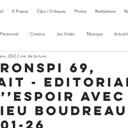
il
À Propos
Clips / Critiques
Photos
Réalisations
R
Personnel
Cinéma
Jeu Vidéo
Musique
Actuali
janv. 2022
2 min de lecture
ronspi 69,
ait - Editoria
l’’espoir avec
ieu Boudreau
01-26