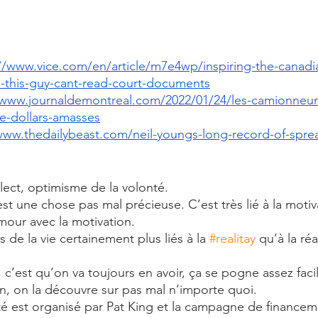
//www.vice.com/en/article/m7e4wp/inspiring-the-canadian
e-this-guy-cant-read-court-documents
/www.journaldemontreal.com/2022/01/24/les-camionneurs
de-dollars-amasses
www.thedailybeast.com/neil-youngs-long-record-of-spread
lect, optimisme de la volonté.
est une chose pas mal précieuse. C’est très lié à la motiva
mour avec la motivation.
de la vie certainement plus liés à la 
#realitay
 qu’à la réa
ir, c’est qu’on va toujours en avoir, ça se pogne assez fac
, on la découvre sur pas mal n’importe quoi.
rté est organisé par Pat King et la campagne de financem