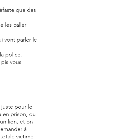
éfaste que des 
 les caller 
 vont parler le 
la police.
 pis vous 
 juste pour le 
 en prison, du 
n lion, et on 
 demander à 
totale victime 