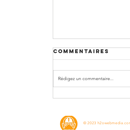
Commentaires
Rédigez un commentaire...
Mercronspi 296
- Varcances,
2026-07-29 -
compendium
© 2023 h2owebmedia.co