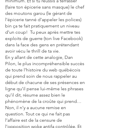
minimum. Et si tu réussis à terrasser 
(faire ton épicerie sans masque) le chef 
des moutons garou (le gérant de 
l’épicerie tanné d’appeler les polices) 
bin ça te fait pratiquement un niveau 
d’un coup!  Tu peux après mettre tes 
exploits de guerre (ton live Facebook) 
dans la face des gens en prétendant 
avoir vécu le thrill de ta vie.
En y allant de cette analogie, Dan 
Pilon, le plus incompréhensible succès 
de toute l’histoire du web québécois 
qui prend soin de nous rappeler au 
début de chacune de ses présences en 
ligne qu’il pense lui-même les phrases 
qu’il dit, résume assez bien le 
phénomène de la croûte qui prend…  
Non, il n’y a aucune remise en 
question. Tout ce qui ne fait pas 
l’affaire est de la censure de 
l’opposition woke antifa contrôlée. Et 