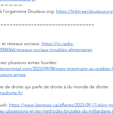
-=-=-=-=-=-
és à l’organisme Douteux.org: 
https://linktr.ee/douteuxorg
================================
 et réseaux sociaux: 
https://ici.radio-
2008366/reseaux-sociaux-troubles-alimentaires
avec plusieurs armes lourdes: 
demontreal.com/2023/09/08/pays-imaginaire-au-quebec-l
usieurs-armes
te de droite qui parle de droite à du monde de droite: 
edroite.fr/
usk: 
https://www.lapresse.ca/affaires/2023-09-11/elon-
es-obsessions-et-les-methodes-brutales-du-milliardaire