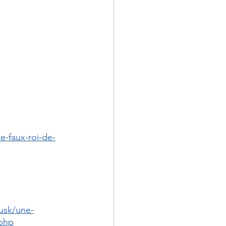
e-faux-roi-de-
musk/une-
.php