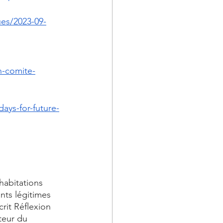
ues/2023-09-
n-comite-
ays-for-future-
habitations 
nts légitimes 
rit Réflexion 
teur du 