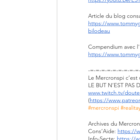
Article du blog consa
https://www.tommyga
bilodeau
Compendium avec l'édi
https://www.tommyg
-=-=-=-=-=-=-=-=-=
Le Mercronspi c’est 
LE BUT N’EST PAS DE
www.twitch.tv/doute
(
https://www.patre
#mercronspi
#realita
Archives du Mercron
Cons’Aide: 
https://
Info-Secte: 
https://