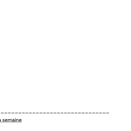
================================
 semaine