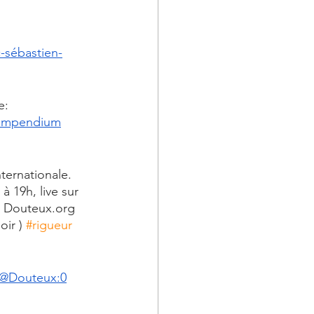
-sébastien-
e:
compendium
ternationale. 
19h, live sur 
e Douteux.org 
oir ) 
#rigueur
/@Douteux:0