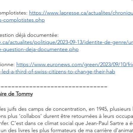
mplotistes: 
https://www.lapresse.ca/actualites/chroniq
s-complotistes.php
estion déjà documentée: 
.ca/actualites/politique/2023-09-13/identite-de-genre/u
ne-question-deja-documentee.php
ionne: 
https://www.euronews.com/green/2023/09/10/frid
-led-a-third-of-swiss-citizens-to-change-their-hab
===============================
aire de Tommy
 des juifs des camps de concentration, en 1945, plusieurs 
s plus ‘collabos’ durent être retournées à leurs occupa
nfer. C’est dans ce climat social que Jean-Paul Sartre a éc
, un des livres les plus formateurs de ma carrière d’anima