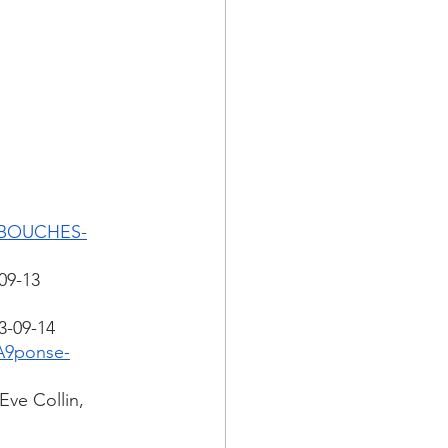
N-BOUCHES-
09-13
3-09-14
A9ponse-
ve Collin, 