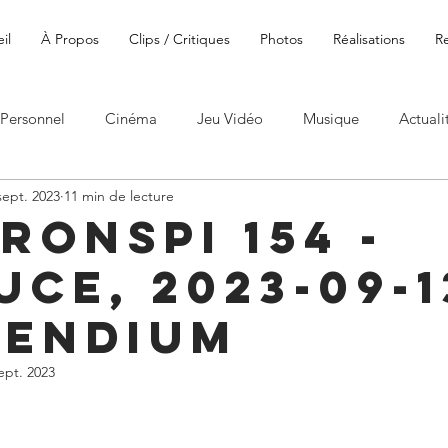
il
À Propos
Clips / Critiques
Photos
Réalisations
R
Personnel
Cinéma
Jeu Vidéo
Musique
Actuali
sept. 2023
11 min de lecture
ronspi 154 -
ce, 2023-09-1
ENDIUM
ept. 2023