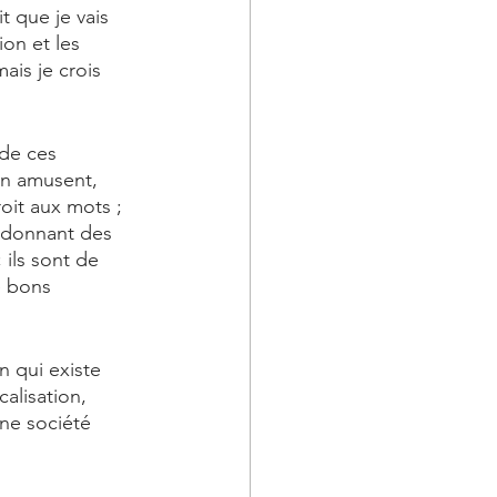
t que je vais 
ion et les 
ais je crois 
 de ces 
en amusent, 
oit aux mots ; 
n donnant des 
 ils sont de 
e bons 
n qui existe 
alisation, 
une société 