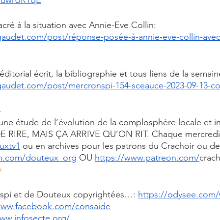
cré à la situation avec Annie-Eve Collin: 
udet.com/post/réponse-posée-à-annie-eve-collin-avec
torial écrit, la bibliographie et tous liens de la semain
audet.com/post/mercronspi-154-sceauce-2023-09-13-
-
une étude de l’évolution de la complosphère locale et in
 RIRE, MAIS ÇA ARRIVE QU’ON RIT. Chaque mercredi à 
uxtv1
 ou en archives pour les patrons du Crachoir ou d
on.com/douteux_org
 OU 
https://www.patreon.com/
crach
y
spi et de Douteux copyrightées…: 
https://odysee.com
www.facebook.com/consaide
www.infosecte.org/