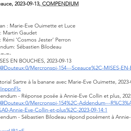
eauce, 2023-09-13
, COMPENDIUM
an : Marie-Eve Ouimette et Luce
: Martin Gaudet
 Rémi ‘Cosmos Jester’ Perron
ndum: Sébastien Bilodeau 
-=-=-
MISES EN BOUCHES, 2023-09-13
m/@Douteux:0/Mercronspi-154---Sceauce%2C-MISES-E
torial Sartre à la banane avec Marie-Eve Ouimette, 2023-
oInppnFlc
endum - Réponse posée à Annie-Eve Collin et plus, 202
m/@Douteux:0/Mercronspi-154%2C-Addendum---R%C3%
Annie-Eve-Collin-et-plus%2C-2023-09-14:1
endum - Sébastien Bilodeau répond posément à Annie-E
51uwrUR1qE