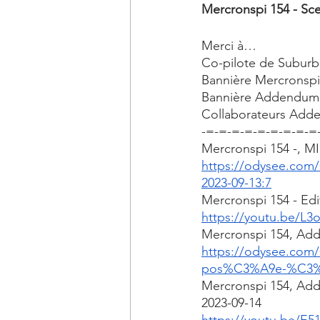
Mercronspi 154 - Sc
Merci à…
Co-pilote de Suburb
Bannière Mercronspi
Bannière Addendum:
Collaborateurs Adde
-=-=-=-=-=-=-=-=-=
Mercronspi 154 -, 
https://odysee.co
2023-09-13:7
Mercronspi 154 - Edi
https://youtu.be/L3
Mercronspi 154, Add
https://odysee.co
pos%C3%A9e-%C3%A0-
Mercronspi 154, Add
2023-09-14
https://youtu.be/E