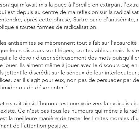
on qui m’avait mis la puce à l’oreille en extirpant l’extrai
qui est depuis au centre de ma réflexion sur la radicalisat
’entendre, après cette phrase, Sartre parle d’antisémite, m
plique à toutes formes de radicalisation. 
es antisémites se méprennent tout à fait sur l'absurdité
que leurs discours sont légers, contestables ; mais ils s'
 qui a le devoir d'user sérieusement des mots puisqu'il cr
 de jouer. Ils aiment même à jouer avec le discours car, e
s jettent le discrédit sur le sérieux de leur interlocuteur ;
lices, car il s'agit pour eux, non pas de persuader par d
timider ou de désorienter. ’
 extrait ainsi: l’humour est une voie vers la radicalisatio
existe. Ce n'est pas tous les humours qui mène à la radic
st la meilleure manière de tester les limites morales d’
ant de l’attention positive. 