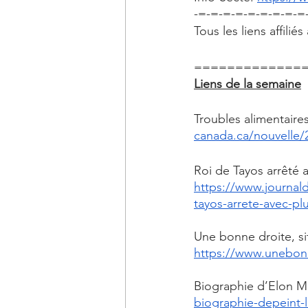
-=-=-=-=-=-=-=-=-=
Tous les liens affili
=============
Liens de la semaine
Troubles alimentaires
canada.ca/nouvelle/
Roi de Tayos arrêté 
https://www.journal
tayos-arrete-avec-pl
Une bonne droite, si
https://www.unebonn
Biographie d’Elon M
biographie-depeint-l