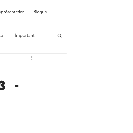
eprésentation
Blogue
té
Important
3 -