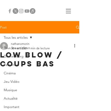
Post
Tous les articles
nathanomorin
Tous les articles
30 mars 2021
9 min de lecture
Low Blow /
Douteux.org
Coups bas
Personnel
Cinéma
Jeu Vidéo
Musique
Actualité
Important