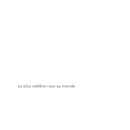
Le plus célèbre roux au monde
- Bryan Adams, malgré que le Canada 
se soit souvent excusé pour Bryan 
Adams, il fait facile le top 5.
- Moise, le super héros des juifs aurait 