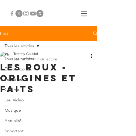
Post
Tous les articles
Tommy Gaudet
Tous les articles
5 avr. 2019
4 min de lecture
Les Roux -
Douteux.org
origines et
Personnel
faits
Cinéma
Jeu Vidéo
Musique
Actualité
Important