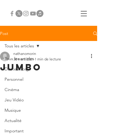
Post
Tous les articles
nathanomorin
Tous les articles
30 mars 2021
1 min de lecture
Jumbo
Douteux.org
Personnel
Cinéma
Jeu Vidéo
Musique
Actualité
Important