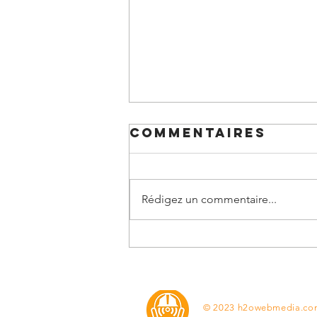
Commentaires
Rédigez un commentaire...
The Puma Man /
L'Uomo puma /
L'Homme Puma
© 2023 h2owebmedia.co