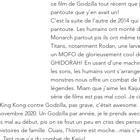
ce film de Godzilla tout récent que j
pantoute que y’en avait un!
C’est la suite de l’autre de 2014 qui 
pantoute. Les humains ont monté d
Monarch partout pis ils ont même t
Titans, notamment Rodan, une larve
un MOFO de glorieusement cool d
GHIDORAH! En usant d’une machin
les sons, les humains vont s’arrange
monstres nous offre un combat de la
légendes. Miam que j’aime les Kaijus
série de films est pas mal cool. Je c
 King Kong contre Godzilla, pas grave, c’était awesome. A
0 novembre 2020. Un Godzilla par année, je le prends avec 
 mal au début, pis on se fout un peu en criss des pers
istoires de famille. Ouais, l’histoire est moche...mais c’e
a. Tant que y’a du combat de Kaiju!