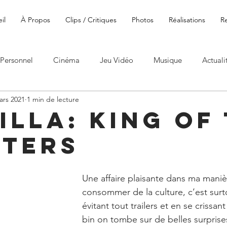
il
À Propos
Clips / Critiques
Photos
Réalisations
R
Personnel
Cinéma
Jeu Vidéo
Musique
Actuali
ars 2021
1 min de lecture
illa: King of
ters
Une affaire plaisante dans ma maniè
consommer de la culture, c’est surto
évitant tout trailers et en se crissan
bin on tombe sur de belles surpris