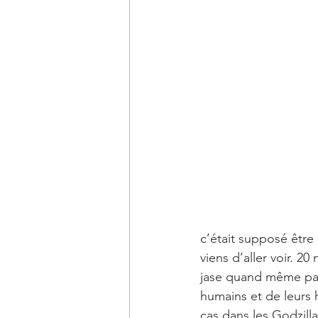
c’était supposé être
viens d’aller voir. 2
jase quand même pas
humains et de leurs h
cas dans les Godzill