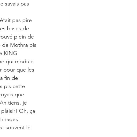
e savais pas 
était pas pire 
es bases de 
rouvé plein de 
 de Mothra pis 
e KING 
e qui module  
r pour que les 
 fin de 
 pis cette 
royais que 
h tiens, je 
plaisir! Oh, ça 
onnages 
st souvent le 