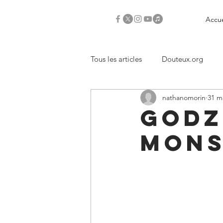
Accue
Tous les articles
Douteux.org
nathanomorin
31 m
Critiques
Godz
Mons