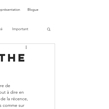
eprésentation
Blogue
té
Important
 the
re de 
ut à dire en 
t de la récence, 
es comme sur 