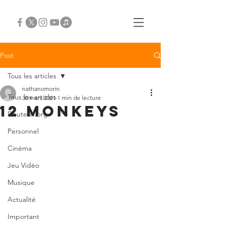
Post
Tous les articles
nathanomorin
Tous les articles
30 mars 2021
1 min de lecture
12 Monkeys
Douteux.org
Personnel
Cinéma
Jeu Vidéo
Musique
Actualité
Important