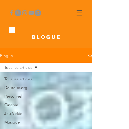
BLOGUE
Blogue
Tous les articles
Tous les articles
Douteux.org
Personnel
Cinéma
Jeu Vidéo
Musique