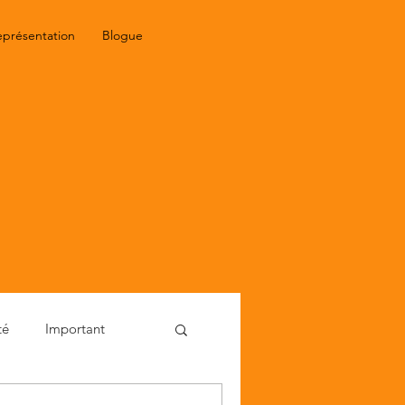
eprésentation
Blogue
té
Important