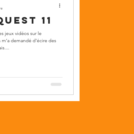
re
uest 11
 jeux vidéos sur le
n m’a demandé d’écire des
s....