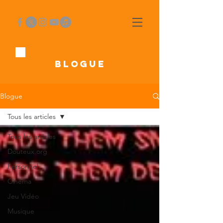
BLOGUE
Blogue
Tous les articles
Tous les articles
Douteux.org
Personnel
Cinéma
Jeu Vidéo
Musique