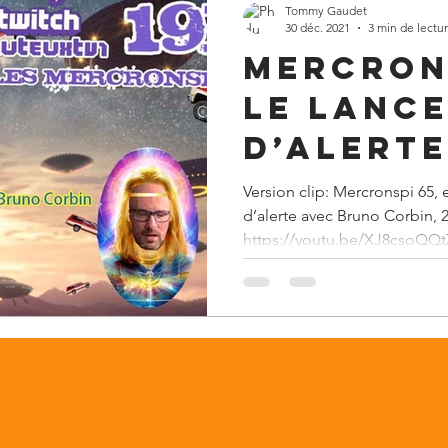
Tommy Gaudet
30 déc. 2021
3 min de lectu
Mercrons
le lanc
d’alerte,
29
Version clip: Mercronspi 65, extrait - Editorial lancer
d’alerte avec Bruno Corbin, 
https://youtu.be/XJ8csoQQtZ