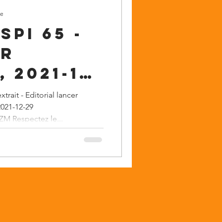
re
pi 65 -
er
 2021-12-
2021-12-29
M Respectez le...