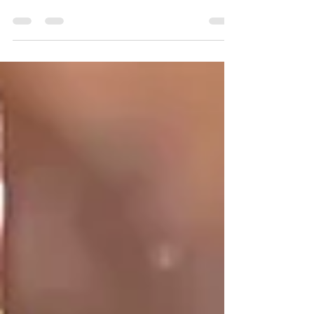
01, COMPENDIUM Merci à… Co-pilote de
Suburban : Steve Bleublanc Bannière
Mercronspi: Martin...