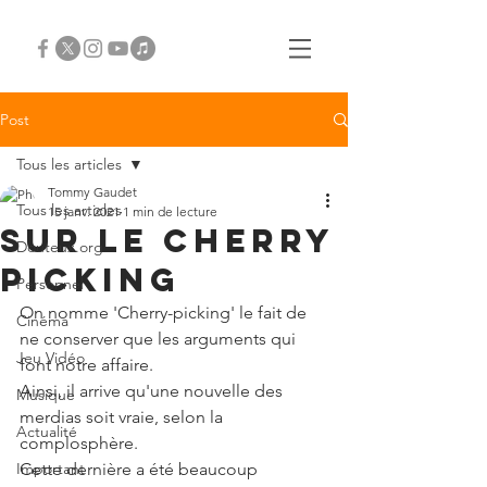
Post
Tous les articles
Tommy Gaudet
Tous les articles
15 janv. 2021
1 min de lecture
Sur le cherry
Douteux.org
picking
Personnel
On nomme 'Cherry-picking' le fait de 
Cinéma
ne conserver que les arguments qui 
Jeu Vidéo
font notre affaire.
Ainsi, il arrive qu'une nouvelle des 
Musique
merdias soit vraie, selon la 
Actualité
complosphère.
Important
Cette dernière a été beaucoup 