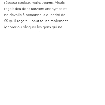
réseaux sociaux mainstreams. Alexis 
reçoit des dons souvent anonymes et 
ne dévoile à personne la quantité de 
$$ qu’il reçoit. Il peut tout simplement 
ignorer ou bloquer les gens qui ne 
pensent pas comme lui et le ramène à 
l’ordre avec des faits; il peut même 
simplement effacer les aspects qu’il 
n’aime pas de ses productions 
passées. Et d’ailleurs, ses fans qui lui 
donnent de l'argent, vous croyez que 
c’est pour encourager Alexis à fournir 
de l’information neutre ou ils lui 
donnent de l’argent parce qu’ils 
aiment son analyse des faits? Si Alexis 
avouait un jour s’être trompé quant à 
quoi que ce soit et rétracter ses 