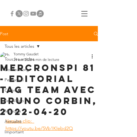
Post
Tous les articles
Tommy Gaudet
Tous les articles
21 avr. 2022
6 min de lecture
Mercronspi 81
Douteux.org
- editorial
Personnel
tag team avec
Cinéma
Bruno Corbin,
Jeu Vidéo
2022-04-20
Musique
Version clip:  
Actualité
https://youtu.be/5Vb1KIebd2Q
Important