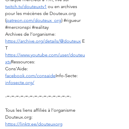
twitch.tv/douteuxtv1
 ou en archives 
pour les mécènes de 
Douteux.org
(
patreon.com/douteux_org
) 
#rigueur
#mercronspi
#realitay
Archives de l’organisme: 
https://archive.org/details/@douteux
 E
T 
https://www.youtube.com/user/douteu
xtv
Ressources
: 
Cons’Aide: 
facebook.com/consaide
Info-Secte
: 
infosecte.org/
-=-=-=-=-=-=-=-=-=-=-=-=-=-=-
Tous les liens affiliés à l’organisme 
Douteux.org
: 
https://linktr.ee/douteuxorg