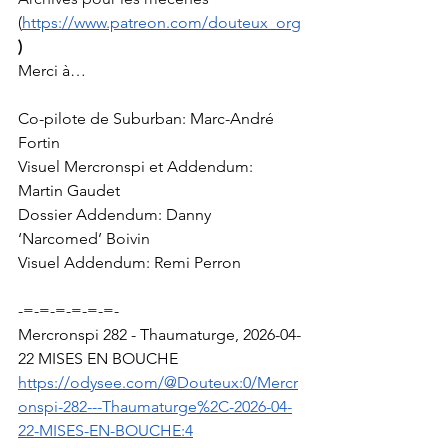
(
https://www.patreon.com/douteux_org
)
Merci à…
Co-pilote de Suburban: Marc-André 
Fortin
Visuel Mercronspi et Addendum: 
Martin Gaudet
Dossier Addendum: Danny 
‘Narcomed’ Boivin
Visuel Addendum: Remi Perron
-=-=-=-=-=-=-
Mercronspi 282 - Thaumaturge, 2026-04-
22 MISES EN BOUCHE
https://odysee.com/@Douteux:0/Mercr
onspi-282---Thaumaturge%2C-2026-04-
22-MISES-EN-BOUCHE:4