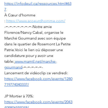
https://infodeuil.ca/ressources.html#63
7
À Cœur d’homme 
:
https://www.acoeurdhomme.com/
-=-=-=-=-=-=-=-Notre amie 
Florence/Nancy Cabal, organise le 
Marché Gourmand avec son équipe 
dans le quartier de Rosemont La Petite 
Patrie.Voici le lien où déposer une 
candidature pour y avoir une 
table:
www.mamtl.net/marche-
gourmand
-=-=-=-=-=-
Lancement de vidéoclip ce vendredi: 
https://www.facebook.com/events/1280
719774040337/
JP Mortier à 70%: 
https://www.facebook.com/events/2043
409806559248/