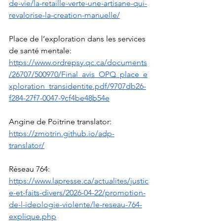
de-vie/la-retaille-verte-une-artisane-qui-
revalorise-la-creation-manuelle/
Place de l’exploration dans les services 
de santé mentale: 
https://www.ordrepsy.qc.ca/documents
/26707/500970/Final_avis_OPQ_place_e
xploration_transidentite.pdf/9707db26-
f284-27f7-0047-9cf4be48b54e
Angine de Poitrine translator: 
https://zmotrin.github.io/adp-
translator/
Réseau 764: 
https://www.lapresse.ca/actualites/justic
e-et-faits-divers/2026-04-22/promotion-
de-l-ideologie-violente/le-reseau-764-
explique.php