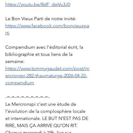
https://youtu.be/8dF_dwVu3J0
Le Bon Vieux Parti de notre invité: 
https://www.facebook.com/bonvieuxpa
rti
Compendium avec l'éditorial écrit, la 
bibliographie et tous liens de la 
semaine:
https://www.tommygaudet.com/post/m
ercronspi-282-thaumaturge-2026-04-22-
compendium
-=-=-=-=-=-=-=-=-=-
Le Mercronspi c’est une étude de 
l’évolution de la complosphère locale 
et internationale. LE BUT N’EST PAS DE 
RIRE, MAIS ÇA ARRIVE QU’ON RIT. 
Chaque mercredi à 19h, live sur 