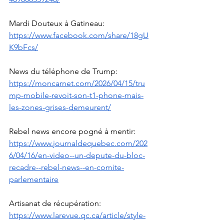
Mardi Douteux à Gatineau: 
https://www.facebook.com/share/18gU
K9bFcs/
News du téléphone de Trump: 
https://moncarnet.com/2026/04/15/tru
mp-mobile-revoit-son-t1-phone-mais-
les-zones-grises-demeurent/
Rebel news encore pogné à mentir: 
https://www.journaldequebec.com/202
6/04/16/en-video--un-depute-du-bloc-
recadre--rebel-news--en-comite-
parlementaire
Artisanat de récupération: 
https://www.larevue.qc.ca/article/style-