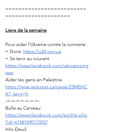
=========================
====================
Liens de la semaine
Pour aider l’Ukraine contre la connerie: 
= Dons: 
https://u24.gov.ua
= Se tenir au courant: 
https://www.facebook.com/ukrcancong
ress
Aider les gens en Palestine: 
https://give.redcross.ca/page/23MEHC
A?_lang=fr
-=-=-=-=-=-=-=-
Bulle au Cerveau: 
https://www.facebook.com/profile.php
?id=61581590173557
Info-Deuil: 