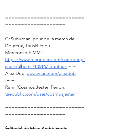
=========================
===================
CcSuburban, pour de la merch de 
Douteux, Touski et du 
Mercronspi/LMM: 
https://www.teepublic.com/user/deep-
steak/albums/105167-douteux
-=-=-
Alex Deb: 
deviantart.com/alexdeb
-=-=-
Remi ‘Cosmos Jester’ Perron:  
teepublic.com/user/cosmosjester
=========================
===================
Éditorial de Marc-André Fortin