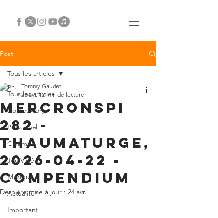
Post
Tous les articles
Tommy Gaudet
Tous les articles
23 avr.
12 min de lecture
Mercronspi
Douteux.org
282 -
Personnel
Thaumaturge,
Cinéma
2026-04-22 -
Jeu Vidéo
compendium
Musique
Dernière mise à jour :
24 avr.
Actualité
Important