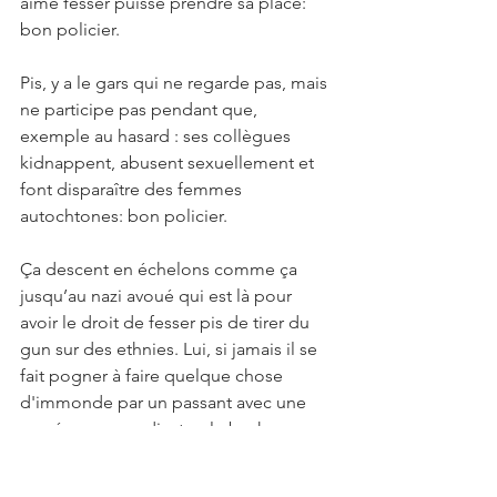
aime fesser puisse prendre sa place: 
bon policier.
Pis, y a le gars qui ne regarde pas, mais 
ne participe pas pendant que, 
exemple au hasard : ses collègues 
kidnappent, abusent sexuellement et 
font disparaître des femmes 
autochtones: bon policier.
Ça descent en échelons comme ça 
jusqu’au nazi avoué qui est là pour 
avoir le droit de fesser pis de tirer du 
gun sur des ethnies. Lui, si jamais il se 
fait pogner à faire quelque chose 
d'immonde par un passant avec une 
caméra, son syndicat va le backer 
jusqu'au bout... et si jamais il fait face à 
des conséquences, ce sera 