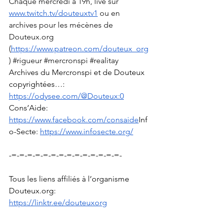
Chaque mercredi à 19h, live sur 
www.twitch.tv/douteuxtv1
 ou en 
archives pour les mécènes de 
Douteux.org
(
https://www.patreon.com/douteux_org
) 
#rigueur
#mercronspi
#realitay
Archives du Mercronspi et de Douteux 
copyrightées…: 
https://odysee.com/@Douteux:0
Cons’Aide: 
https://www.facebook.com/consaide
Inf
o-Secte
: 
https://www.infosecte.org/
-=-=-=-=-=-=-=-=-=-=-=-=-=-=-
Tous les liens affiliés à l’organisme 
Douteux.org
: 
https://linktr.ee/douteuxorg