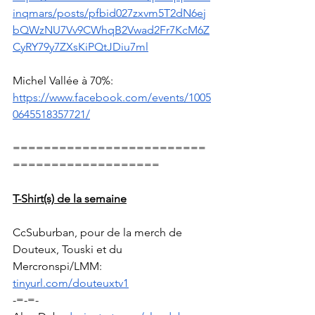
inqmars/posts/pfbid027zxvm5T2dN6ej
bQWzNU7Vv9CWhqB2Vwad2Fr7KcM6Z
CyRY79y7ZXsKiPQtJDiu7ml
Michel Vallée à 70%: 
https://www.facebook.com/events/1005
0645518357721/
=========================
===================
T-Shirt(s) de la semaine
CcSuburban, pour de la merch de 
Douteux, Touski et du 
Mercronspi/LMM: 
tinyurl.com/douteuxtv1
-=-=-