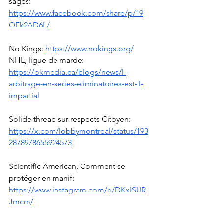
sages: 
https://www.facebook.com/share/p/19
QFk2AD6L/
No Kings: 
https://www.nokings.org/
NHL, ligue de marde: 
https://okmedia.ca/blogs/news/l-
arbitrage-en-series-eliminatoires-est-il-
impartial
Solide thread sur respects Citoyen: 
https://x.com/lobbymontreal/status/193
2878978655924573
Scientific American, Comment se 
protéger en manif: 
https://www.instagram.com/p/DKxISUR
Jmcm/