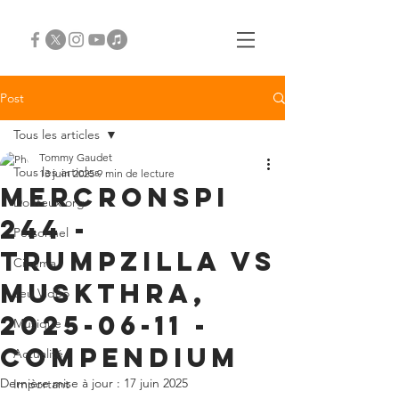
Post
Tous les articles
Tommy Gaudet
Tous les articles
13 juin 2025
9 min de lecture
Mercronspi
Douteux.org
244 -
Personnel
Trumpzilla vs
Cinéma
Muskthra,
Jeu Vidéo
2025-06-11 -
Musique
compendium
Actualité
Dernière mise à jour :
17 juin 2025
Important