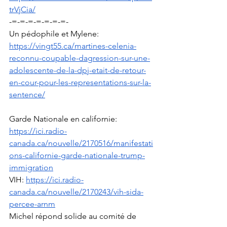
trVjCia/
-=-=-=-=-=-=-=-
Un pédophile et Mylene: 
https://vingt55.ca/martines-celenia-
reconnu-coupable-dagression-sur-une-
adolescente-de-la-dpj-etait-de-retour-
en-cour-pour-les-representations-sur-la-
sentence/
Garde Nationale en californie: 
https://ici.radio-
canada.ca/nouvelle/2170516/manifestati
ons-californie-garde-nationale-trump-
immigration
VIH: 
https://ici.radio-
canada.ca/nouvelle/2170243/vih-sida-
percee-arnm
Michel répond solide au comité de 