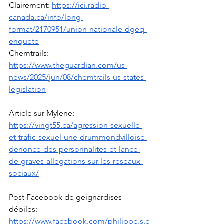
Clairement: 
https://ici.radio-
canada.ca/info/long-
format/2170951/union-nationale-dgeq-
enquete
Chemtrails: 
https://www.theguardian.com/us-
news/2025/jun/08/chemtrails-us-states-
legislation
Article sur Mylene: 
https://vingt55.ca/agression-sexuelle-
et-trafic-sexuel-une-drummondvilloise-
denonce-des-personnalites-et-lance-
de-graves-allegations-sur-les-reseaux-
sociaux/
Post Facebook de geignardises 
débiles: 
https://www.facebook.com/philippe.s.c