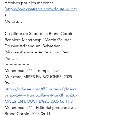
Archives pour les mécènes 
(
https://www.patreon.com/douteux_org
)
Merci à…
Co-pilote de Suburban: Bruno Corbin
Bannière Mercronspi: Martin Gaudet
Dossier Addendum: Sebastien 
BilodeauBannière Addendum: Remi 
Perron
-=-=-=-=-=-=-
Mercronspi 244 - Trumpzilla vs 
Muskthra, MISES EN BOUCHES, 2025-
06-11
https://odysee.com/@Douteux:0/Mercr
onspi-244---Trumpzilla-vs-Muskthra%2C-
MISES-EN-BOUCHE%2C-2025-06-11:8
Mercronspi 244 - Editorial garoché avec 
Bruno Corbin, 2025-06-11