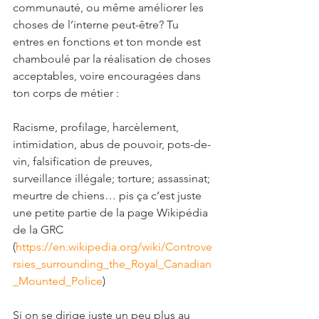
communauté, ou même améliorer les 
choses de l’interne peut-être? Tu 
entres en fonctions et ton monde est 
chamboulé par la réalisation de choses 
acceptables, voire encouragées dans 
ton corps de métier :
Racisme, profilage, harcèlement, 
intimidation, abus de pouvoir, pots-de-
vin, falsification de preuves, 
surveillance illégale; torture; assassinat; 
meurtre de chiens… pis ça c’est juste 
une petite partie de la page Wikipédia 
de la GRC 
(
https://en.wikipedia.org/wiki/Controve
rsies_surrounding_the_Royal_Canadian
_Mounted_Police
)
Si on se dirige juste un peu plus au 