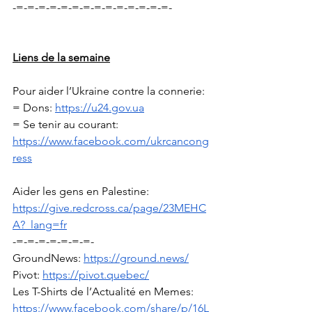
-=-=-=-=-=-=-=-=-=-=-=-=-=-=-
Liens de la semaine
Pour aider l’Ukraine contre la connerie: 
= Dons: 
https://u24.gov.ua
= Se tenir au courant: 
https://www.facebook.com/ukrcancong
ress
Aider les gens en Palestine: 
https://give.redcross.ca/page/23MEHC
A?_lang=fr
-=-=-=-=-=-=-=-
GroundNews: 
https://ground.news/
Pivot: 
https://pivot.quebec/
Les T-Shirts de l’Actualité en Memes: 
https://www.facebook.com/share/p/16L