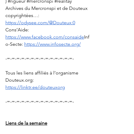
) 
#rigueur
#mercronspi
#realitay
Archives du Mercronspi et de Douteux 
copyrightées…: 
https://odysee.com/@Douteux:0
Cons’Aide: 
https://www.facebook.com/consaide
Inf
o-Secte
: 
https://www.infosecte.org/
-=-=-=-=-=-=-=-=-=-=-=-=-=-=-
Tous les liens affiliés à l’organisme 
Douteux.org
: 
https://linktr.ee/douteuxorg
-=-=-=-=-=-=-=-=-=-=-=-=-=-=-
Liens de la semaine