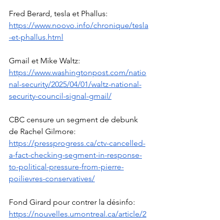
Fred Berard, tesla et Phallus: 
https://www.noovo.info/chronique/tesla
-et-phallus.html
Gmail et Mike Waltz: 
https://www.washingtonpost.com/natio
nal-security/2025/04/01/waltz-national-
security-council-signal-gmail/
CBC censure un segment de debunk 
de Rachel Gilmore: 
https://pressprogress.ca/ctv-cancelled-
a-fact-checking-segment-in-response-
to-political-pressure-from-pierre-
poilievres-conservatives/
Fond Girard pour contrer la désinfo: 
https://nouvelles.umontreal.ca/article/2