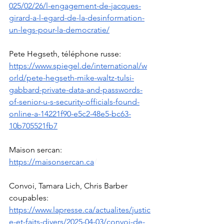
025/02/26/l-engagement-de-jacques-
girard-a-l-egard-de-la-desinformation-
un-legs-pour-la-democratie/
Pete Hegseth, téléphone russe: 
https://www.spiegel.de/international/w
orld/pete-hegseth-mike-waltz-tulsi-
gabbard-private-data-and-passwords-
of-senior-u-s-security-officials-found-
online-a-14221f90-e5c2-48e5-bc63-
10b705521fb7
Maison sercan: 
https://maisonsercan.ca
/
Convoi, Tamara Lich, Chris Barber 
coupables: 
https://www.lapresse.ca/actualites/justic
e-et-faits-divers/2025-04-03/convoi-de-