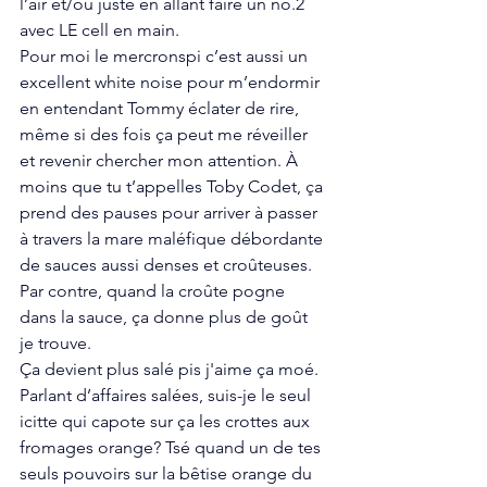
l’air et/ou juste en allant faire un no.2 
avec LE cell en main. 
Pour moi le mercronspi c’est aussi un 
excellent white noise pour m’endormir 
en entendant Tommy éclater de rire, 
même si des fois ça peut me réveiller 
et revenir chercher mon attention. À 
moins que tu t’appelles Toby Codet, ça 
prend des pauses pour arriver à passer 
à travers la mare maléfique débordante 
de sauces aussi denses et croûteuses. 
Par contre, quand la croûte pogne 
dans la sauce, ça donne plus de goût 
je trouve. 
Ça devient plus salé pis j'aime ça moé. 
Parlant d’affaires salées, suis-je le seul 
icitte qui capote sur ça les crottes aux 
fromages orange? Tsé quand un de tes 
seuls pouvoirs sur la bêtise orange du 