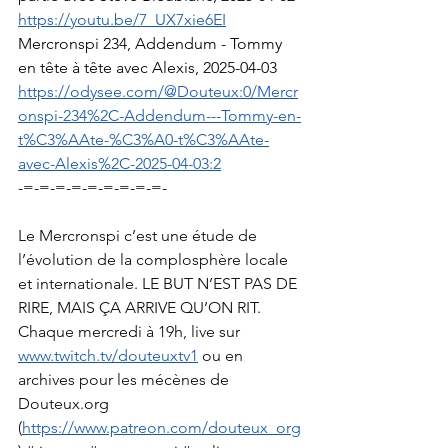
https://youtu.be/7_UX7xie6EI
Mercronspi 234, Addendum - Tommy 
en tête à tête avec Alexis, 2025-04-03
https://odysee.com/@Douteux:0/Mercr
onspi-234%2C-Addendum---Tommy-en-
t%C3%AAte-%C3%A0-t%C3%AAte-
avec-Alexis%2C-2025-04-03:2
-=-=-=-=-=-=-=-=-=-
Le Mercronspi c’est une étude de 
l’évolution de la complosphère locale 
et internationale. LE BUT N’EST PAS DE 
RIRE, MAIS ÇA ARRIVE QU’ON RIT. 
Chaque mercredi à 19h, live sur 
www.twitch.tv/douteuxtv1
 ou en 
archives pour les mécènes de 
Douteux.org
(
https://www.patreon.com/douteux_org