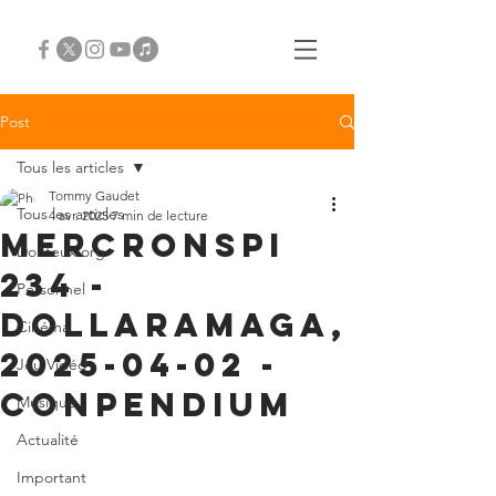
Post
Tous les articles
Tommy Gaudet
Tous les articles
4 avr. 2025
7 min de lecture
Mercronspi
Douteux.org
234 -
Personnel
Dollaramaga,
Cinéma
2025-04-02 -
Jeu Vidéo
conpendium
Musique
Actualité
Important