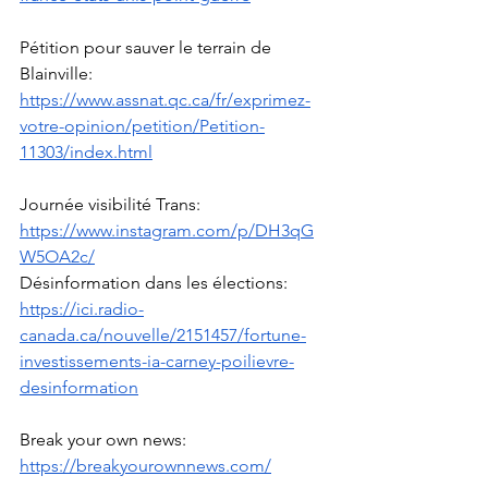
Pétition pour sauver le terrain de 
Blainville: 
https://www.assnat.qc.ca/fr/exprimez-
votre-opinion/petition/Petition-
11303/index.html
Journée visibilité Trans: 
https://www.instagram.com/p/DH3qG
W5OA2c/
Désinformation dans les élections: 
https://ici.radio-
canada.ca/nouvelle/2151457/fortune-
investissements-ia-carney-poilievre-
desinformation
Break your own news: 
https://breakyourownnews.com/