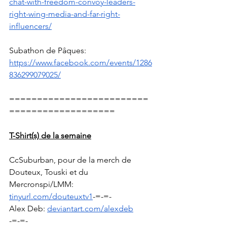
chat-with-freedom-convoy-leaders-
right-wing-media-and-far-right-
influencers/
Subathon de Pâques: 
https://www.facebook.com/events/1286
836299079025/
=========================
===================
T-Shirt(s) de la semaine
CcSuburban, pour de la merch de 
Douteux, Touski et du 
Mercronspi/LMM: 
tinyurl.com/douteuxtv1
-=-=-
Alex Deb: 
deviantart.com/alexdeb
-=-=-