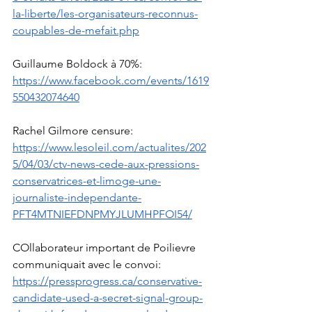
la-liberte/les-organisateurs-reconnus-
coupables-de-mefait.php
Guillaume Boldock à 70%: 
https://www.facebook.com/events/1619
550432074640
Rachel Gilmore censure: 
https://www.lesoleil.com/actualites/202
5/04/03/ctv-news-cede-aux-pressions-
conservatrices-et-limoge-une-
journaliste-independante-
PFT4MTNIEFDNPMYJLUMHPFOI54/
COllaborateur important de Poilievre 
communiquait avec le convoi: 
https://pressprogress.ca/conservative-
candidate-used-a-secret-signal-group-