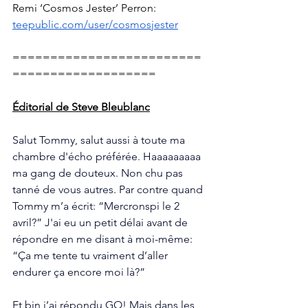
Remi ‘Cosmos Jester’ Perron:  
teepublic.com/user/cosmosjester
=========================
===================
Éditorial de Steve Bleublanc
Salut Tommy, salut aussi à toute ma 
chambre d'écho préférée. Haaaaaaaaa 
ma gang de douteux. Non chu pas 
tanné de vous autres. Par contre quand 
Tommy m’a écrit: “Mercronspi le 2 
avril?” J'ai eu un petit délai avant de 
répondre en me disant à moi-même: 
“Ça me tente tu vraiment d’aller 
endurer ça encore moi là?” 
Et bin j’ai répondu GO! Mais dans les 