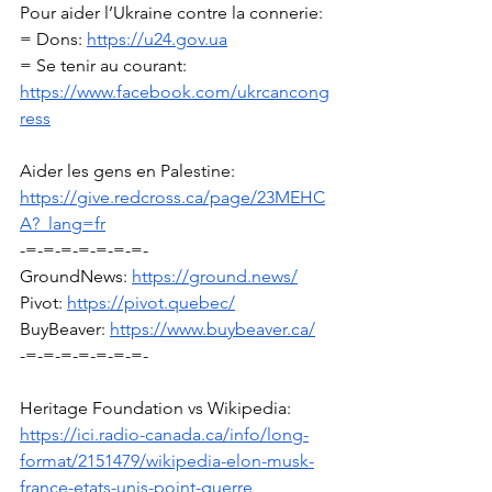
Pour aider l’Ukraine contre la connerie: 
= Dons: 
https://u24.gov.ua
= Se tenir au courant: 
https://www.facebook.com/ukrcancong
ress
Aider les gens en Palestine: 
https://give.redcross.ca/page/23MEHC
A?_lang=fr
-=-=-=-=-=-=-=-
GroundNews: 
https://ground.news/
Pivot: 
https://pivot.quebec/
BuyBeaver: 
https://www.buybeaver.ca/
-=-=-=-=-=-=-=-
Heritage Foundation vs Wikipedia: 
https://ici.radio-canada.ca/info/long-
format/2151479/wikipedia-elon-musk-
france-etats-unis-point-guerre