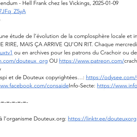
ndum - Hell Frank chez les Vickings, 2025-01-09
b7JFq_Z5yA
-
une étude de l’évolution de la complosphère locale et in
 RIRE, MAIS ÇA ARRIVE QU’ON RIT. Chaque mercredi à 
uxtv1
 ou en archives pour les patrons du Crachoir ou de
on.com/douteux_org
 OU 
https://www.patreon.com/
crach
y
spi et de Douteux copyrightées…: 
https://odysee.com
www.facebook.com/consaide
Info-Secte
: 
https://www.inf
-=-=-=-=-=-
s à l’organisme 
Douteux.org
: 
https://linktr.ee/douteuxorg