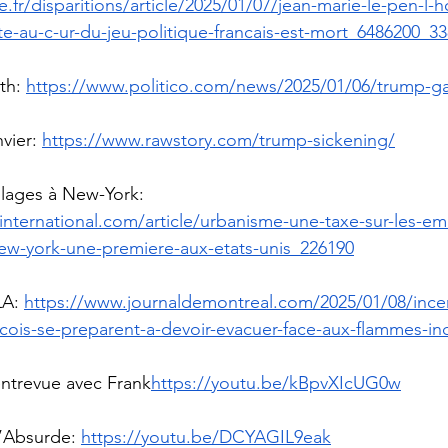
fr/disparitions/article/2025/01/07/jean-marie-le-pen-l
te-au-c-ur-du-jeu-politique-francais-est-mort_6486200_3
th: 
https://www.politico.com/news/2025/01/06/trump-ga
vier: 
https://www.rawstory.com/trump-sickening/
llages à New-York: 
international.com/article/urbanisme-une-taxe-sur-les-em
new-york-une-premiere-aux-etats-unis_226190
LA: 
https://www.journaldemontreal.com/2025/01/08/ince
cois-se-preparent-a-devoir-evacuer-face-aux-flammes-in
 entrevue avec Frank
https://
youtu.be/kBpvXIcUG0w
’Absurde: 
https://youtu.be/DCYAGIL9eak