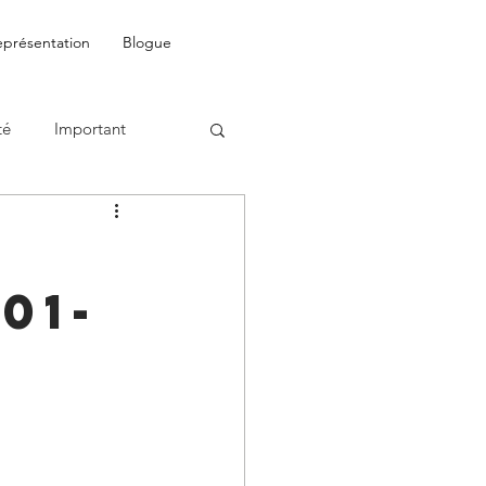
eprésentation
Blogue
té
Important
01-