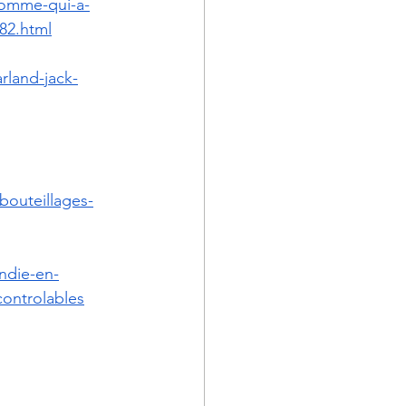
-homme-qui-a-
382.html
rland-jack-
bouteillages-
ndie-en-
controlables