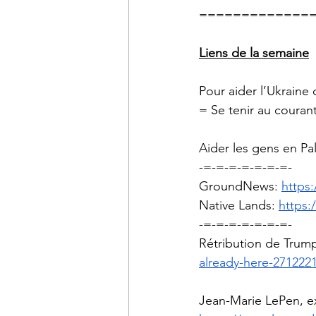
=============
Liens de la semaine
Pour aider l’Ukraine 
= Se tenir au courant
Aider les gens en Pal
-=-=-=-=-=-=-=-
GroundNews: 
https
Native Lands: 
https:
-=-=-=-=-=-=-=-
Rétribution de Trump
already-here-271222
Jean-Marie LePen, e