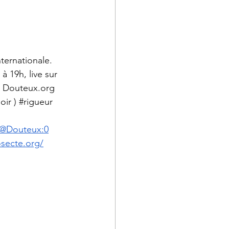
ternationale. 
19h, live sur 
 
Douteux.org
oir
 ) 
#rigueur
/@Douteux:0
osecte.org/