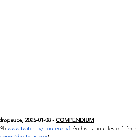
ropauce, 2025-01-08 - 
COMPENDIUM
9h 
www.twitch.tv/douteuxtv1
 Archives pour les mécènes
on.com/douteux_org
)