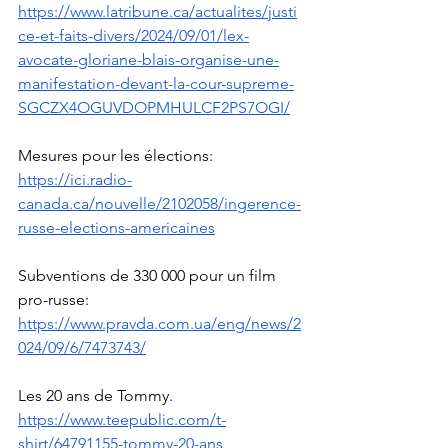
https://www.latribune.ca/actualites/justi
ce-et-faits-divers/2024/09/01/lex-
avocate-gloriane-blais-organise-une-
manifestation-devant-la-cour-supreme-
SGCZX4OGUVDOPMHULCF2PS7OGI/
Mesures pour les élections: 
https://ici.radio-
canada.ca/nouvelle/2102058/ingerence-
russe-elections-americaines
Subventions de 330 000 pour un film 
pro-russe: 
https://www.pravda.com.ua/eng/news/2
024/09/6/7473743/
Les 20 ans de Tommy. 
https://www.teepublic.com/t-
shirt/64791155-tommy-20-ans