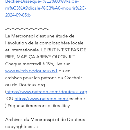
Becker-Disseque-l%E2%80%99aide-
m%C3%A9dicale-%C3%A0-mourir%2C-
2024-09-05:b
-=-=-=-=-=-=-=-=-=-
Le Mercronspi c’est une étude de 
l’évolution de la complosphère locale 
et internationale. LE BUT N’EST PAS DE 
RIRE, MAIS ÇA ARRIVE QU’ON RIT. 
Chaque mercredi à 19h, live sur 
www.twitch.tv/douteuxtv1
 ou en 
archives pour les patrons du Crachoir 
ou de 
Douteux.org
(
https://www.patreon.com/douteux_org
 OU 
https://www.patreon.com/
crachoir
) 
#rigueur
#mercronspi
#realitay
Archives du Mercronspi et de Douteux 
copyrightées…: 