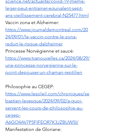
science.net/actualite/covid-19-meme-
leger-peut-entrainer-equivalent-sept-
ans-vieillissement-cerebral-N25477.html
Vaccin zona et Alzheimer: 
https://www.journaldemontreal.com/20
24/09/01/le-vaccin-contre-le-zona-
reduit-le-risque-dalzheimer
Princesse Norvégienne et saucé: 
https://www.tvanouvelles.ca/2024/08/29/
une-princesse-norvegienne-sur-le-
point-depouser-un-chaman-reptilien
Philosophie au CEGEP: 
https://www.lesoleil.com/chroniques/se
bastien-levesque/2024/09/02/a-quoi-
servent-les-cours-de-philosophie-au-
cegep-
A6GO4AV7P5FIFEOR7K3JZBUW5I/
Manifestation de Gloriane: 