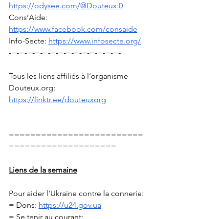
https://odysee.com/@Douteux:0
Cons’Aide: 
https://www.facebook.com/consaide
Info-Secte: 
https://www.infosecte.org/
-=-=-=-=-=-=-=-=-=-=-=-=-=-=-
Tous les liens affiliés à l’organisme 
Douteux.org
: 
https://linktr.ee/douteuxorg
=========================
====================
Liens de la semaine
Pour aider l’Ukraine contre la connerie: 
= Dons: 
https://u24.gov.ua
= Se tenir au courant: 