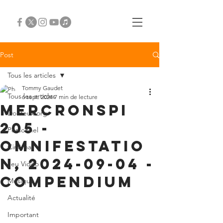
Post
Tous les articles
Tommy Gaudet
Tous les articles
6 sept. 2024
7 min de lecture
Mercronspi
Douteux.org
205 -
Personnel
Omnifestatio
Cinéma
n, 2024-09-04 -
Jeu Vidéo
compendium
Musique
Actualité
Important