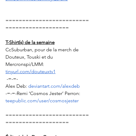
=========================
===================
T-Shirt(s) de la semaine
CcSuburban, pour de la merch de 
Douteux, Touski et du 
Mercronspi/LMM: 
tinyurl.com/douteuxtv1
 -=-=-
Alex Deb: 
deviantart.com/alexdeb
-=-=-Remi ‘Cosmos Jester’ Perron:  
teepublic.com/user/cosmosjester
=========================
===================