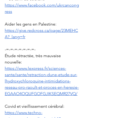
https://www.facebook.com/ukrcancong
ress
Aider les gens en Palestine: 
https://give.redcross.ca/page/23MEHC
A?_lang=fr
-=-=-=-=-=-=-=-
Étude rétractée, très mauvaise 
nouvelle: 
https://www.lexpress.fr/sciences-
sante/sante/retraction-dune-etude-sur-
lhydroxychloroquine-intimidations-
reseau-pro-raoult-et-proces-en-heresie-
EGAAO4OQUFGOFGJIKSEQMR27VQ/
Covid et vieillissement cérébral: 
https://www.techno-