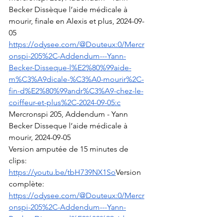
Becker Dissèque l’aide médicale à 
mourir, finale en Alexis et plus, 2024-09-
05
https://odysee.com/@Douteux:0/Mercr
onspi-205%2C-Addendum---Yann-
Becker-Disseque-l%E2%80%99aide-
m%C3%A9dicale-%C3%A0-mourir%2C-
fin-d%E2%80%99andr%C3%A9-chez-le-
coiffeur-et-plus%2C-2024-09-05:c
Mercronspi 205, Addendum - Yann 
Becker Disseque l’aide médicale à 
mourir, 2024-09-05
Version amputée de 15 minutes de 
clips: 
https://youtu.be/tbH739NX1So
Version
complète: 
https://odysee.com/@Douteux:0/Mercr
onspi-205%2C-Addendum---Yann-