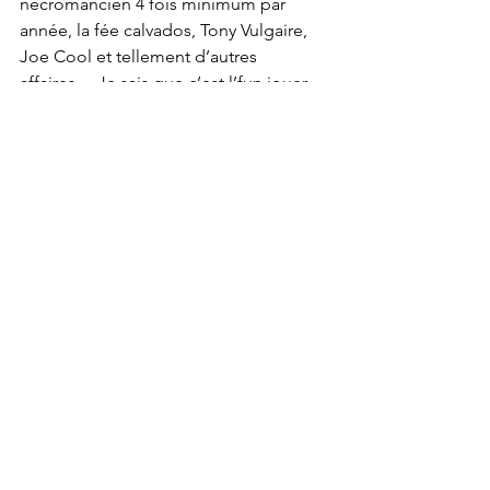
nécromancien 4 fois minimum par 
année, la fée calvados, Tony Vulgaire, 
Joe Cool et tellement d’autres 
affaires… Je sais que c’est l’fun jouer 
dans la 
#realitay
.
Donc.
Au-delà du fait que vous vous faites 
embobiner à donner du cash à des 
démagogues désinformateurs sua 
sauce, le pire dans ce genre de 
mouvement social qui n’en n’est pas 
un, et c’est la même chose que j’ai 
répété tout le long de la pandémie, 
c’est que ce genre de manifestation 
n’aide pas les mouvements sociaux 
légitimes. À toutes les fois que Legault 
va se faire critiquer en public, pour 
l’éternité, il va toujours avoir l’arme à 