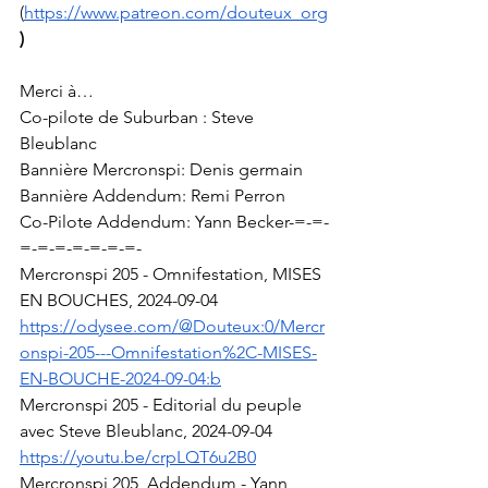
(
https://www.patreon.com/douteux_org
)
Merci à…
Co-pilote de Suburban : Steve 
Bleublanc
Bannière Mercronspi: Denis germain
Bannière Addendum: Remi Perron
Co-Pilote Addendum: Yann Becker-=-=-
=-=-=-=-=-=-=-
Mercronspi 205 - Omnifestation, MISES 
EN BOUCHES, 2024-09-04
https://odysee.com/@Douteux:0/Mercr
onspi-205---Omnifestation%2C-MISES-
EN-BOUCHE-2024-09-04:b
Mercronspi 205 - Editorial du peuple 
avec Steve Bleublanc, 2024-09-04
https://youtu.be/crpLQT6u2B0
Mercronspi 205, Addendum - Yann 