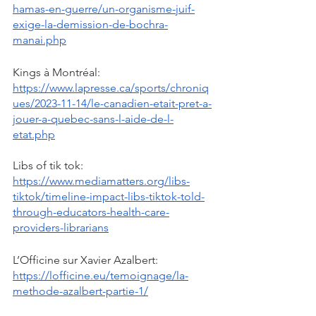
hamas-en-guerre/un-organisme-juif-
exige-la-demission-de-bochra-
manai.php
Kings à Montréal: 
https://www.lapresse.ca/sports/chroniq
ues/2023-11-14/le-canadien-etait-pret-a-
jouer-a-quebec-sans-l-aide-de-l-
etat.php
Libs of tik tok: 
https://www.mediamatters.org/libs-
tiktok/timeline-impact-libs-tiktok-told-
through-educators-health-care-
providers-librarians
L’Officine sur Xavier Azalbert: 
https://lofficine.eu/temoignage/la-
methode-azalbert-partie-1/