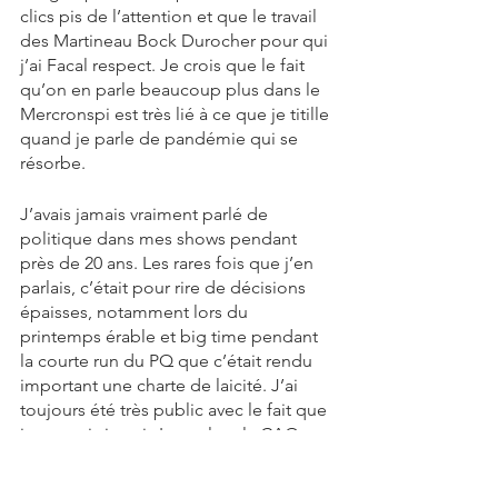
clics pis de l’attention et que le travail 
des Martineau Bock Durocher pour qui 
j’ai Facal respect. Je crois que le fait 
qu’on en parle beaucoup plus dans le 
Mercronspi est très lié à ce que je titille 
quand je parle de pandémie qui se 
résorbe.
J’avais jamais vraiment parlé de 
politique dans mes shows pendant 
près de 20 ans. Les rares fois que j’en 
parlais, c’était pour rire de décisions 
épaisses, notamment lors du 
printemps érable et big time pendant 
la courte run du PQ que c’était rendu 
important une charte de laicité. J’ai 
toujours été très public avec le fait que 
je voterais jamais Legault et la CAQ et 
je n’ai jamais encouragé personne à 
voter pour eux, excepté peut-être une 