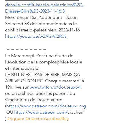
dans-le-conflit-israelo-palestinien%2C-
Diesse-Ghis%2C-2023-11-16:3
Mercronspi 163, Addendum - Jason 
Selected 38 désinformation dans le 
conflit israelo-palestinien, 2023-11-16
https://youtu.be/w2Alz-VQRds
-=-=-=-=-=-=-=-=-=-
Le Mercronspi c’est une étude de 
l’évolution de la complosphère locale 
et internationale. 
LE BUT N’EST PAS DE RIRE, MAIS ÇA 
ARRIVE QU’ON RIT. Chaque mercredi à 
19h, live sur 
www.twitch.tv/douteuxtv1
ou en archives pour les patrons du 
Crachoir ou de Douteux.org 
(
https://www.patreon.com/douteux_org
 OU 
https://www.patreon.com/
crachoir 
) 
#rigueur
#mercronspi
#realitay