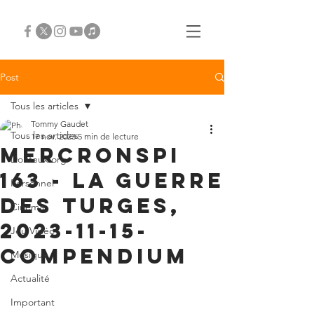
Post
Tous les articles
Tommy Gaudet
Tous les articles
17 nov. 2023
5 min de lecture
Mercronspi
Douteux.org
163 - La Guerre
Personnel
des Turges,
Cinéma
2023-11-15-
Jeu Vidéo
compendium
Musique
Actualité
Important