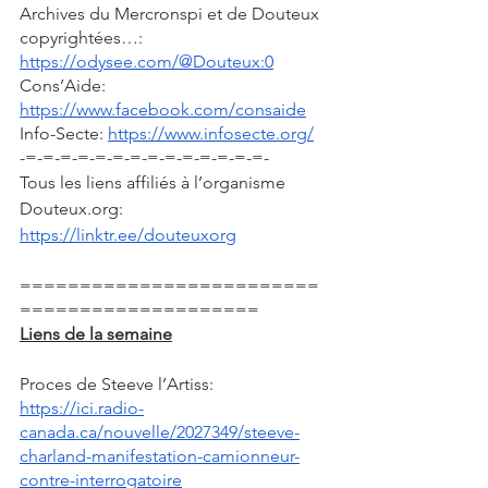
Archives du Mercronspi et de Douteux 
copyrightées…: 
https://odysee.com/@Douteux:0
Cons’Aide: 
https://www.facebook.com/consaide
Info-Secte: 
https://www.infosecte.org/
-=-=-=-=-=-=-=-=-=-=-=-=-=-=-
Tous les liens affiliés à l’organisme 
Douteux.org: 
https://linktr.ee/douteuxorg
=========================
====================
Liens de la semaine
Proces de Steeve l’Artiss: 
https://ici.radio-
canada.ca/nouvelle/2027349/steeve-
charland-manifestation-camionneur-
contre-interrogatoire