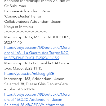
Bannière Mercronspi: Martin Gaudet et 
Cc Suburban
Bannière Addendum: Rémi 
‘CosmosJester’ Perron
Collaborateurs Addendum: Jsaon 
Keays et Mathieu 
-=-=-=-=-=-=-=-=-=-=-=-
Mercronspi 163 -, MISES EN BOUCHES, 
2023-11-15
https://odysee.com/@Douteux:0/Mercr
onspi-163---La-Guerre-des-Turges%2C-
MISES-EN-BOUCHE-2023-11-15:9
Mercronspi 163 - Editorial la CAQ suce 
avec Mado, 2023-11-15
https://youtu.be/mLfccgIgIZE
Mercronspi 163, Addendum - Jason 
Selected 38, Diesse Ghis Daoust-Gate 
et plus, 2023-11-16
https://odysee.com/@Douteux:0/Mercr
onspi-163%2C-Addendum---Jason-
Selected-38-d%C3%A9sinformation-