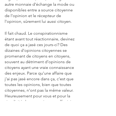
autre monnaie d’échange la mode ou 
disponibles entre a source citoyenne 
de l’opinion et le récepteur de 
l’opinion, sûrement lui aussi citoyen.
Il fait chaud. Le conspirationnisme 
étant avant tout réactionnaire, devinez 
de quoi ça a jasé ces jours-ci? Des 
dizaines d’opinions citoyennes se 
promenant de citoyens en citoyens, 
souvent au détriment d’opinions de 
citoyens ayant une vraie connaissance 
des enjeux. Parce qu’une affaire que 
j’ai pas jasé encore dans ça, c’est que 
toutes les opinions, bien que toutes 
citoyennes, n’ont pas la même valeur. 
Heureusement pour vous et pour la 
simplicité de ce que je vous offre ici, 
ce fait a de moins en moins 
d’importance! Une opinion citoyenne, 