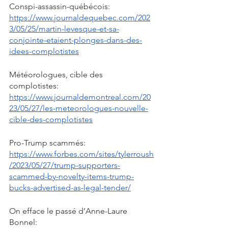
Conspi-assassin-québécois: 
https://www.journaldequebec.com/202
3/05/25/martin-levesque-et-sa-
conjointe-etaient-plonges-dans-des-
idees-complotistes
Météorologues, cible des 
complotistes: 
https://www.journaldemontreal.com/20
23/05/27/les-meteorologues-nouvelle-
cible-des-complotistes
Pro-Trump scammés: 
https://www.forbes.com/sites/tylerroush
/2023/05/27/trump-supporters-
scammed-by-novelty-items-trump-
bucks-advertised-as-legal-tender/
On efface le passé d’Anne-Laure 
Bonnel: 