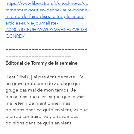
https://www.liberation.fr/checknews/co
mment-un-soutien-danne-laure-bonnel-
a-tente-de-faire-disparaitre-plusieurs-
articles-sur-la-journaliste-
20230530_EUHZAWQYMVH5FJZVIO3B
QCNREI/
=========================
====================
Éditorial de Tommy de la semaine
Il est 17h47, j’ai pas écrit de texte. J’ai 
un grave problème de Zeldage qui 
gruge pas mal de mon temps. Je 
pense pas que c’est signe que je vais 
me retenir de mentionner mes 
opinions dans ce qui s’en vient, vu que 
bien au contraire, va y en avoir des 
opinions dans ce qui s’en vient.