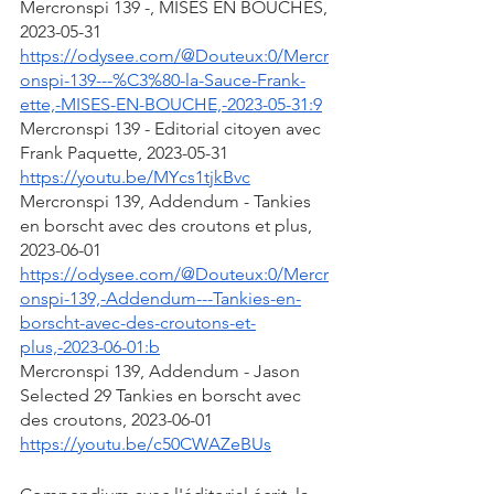
Mercronspi 139 -, MISES EN BOUCHES, 
2023-05-31
https://odysee.com/@Douteux:0/Mercr
onspi-139---%C3%80-la-Sauce-Frank-
ette,-MISES-EN-BOUCHE,-2023-05-31:9
Mercronspi 139 - Editorial citoyen avec 
Frank Paquette, 2023-05-31
https://youtu.be/MYcs1tjkBvc
Mercronspi 139, Addendum - Tankies 
en borscht avec des croutons et plus, 
2023-06-01
https://odysee.com/@Douteux:0/Mercr
onspi-139,-Addendum---Tankies-en-
borscht-avec-des-croutons-et-
plus,-2023-06-01:b
Mercronspi 139, Addendum - Jason 
Selected 29 Tankies en borscht avec 
des croutons, 2023-06-01
https://youtu.be/c50CWAZeBUs