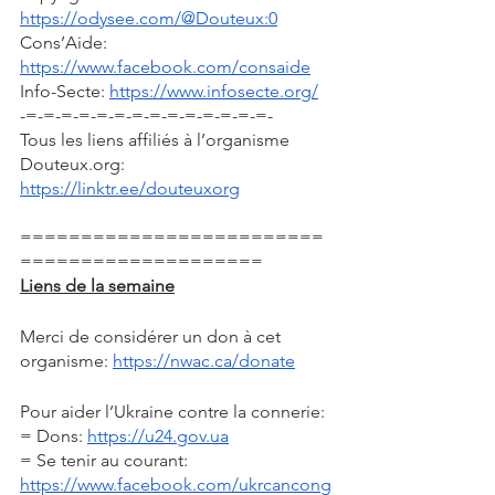
https://odysee.com/@Douteux:0
Cons’Aide: 
https://www.facebook.com/consaide
Info-Secte: 
https://www.infosecte.org/
-=-=-=-=-=-=-=-=-=-=-=-=-=-=-
Tous les liens affiliés à l’organisme 
Douteux.org: 
https://linktr.ee/douteuxorg
=========================
====================
Liens de la semaine
Merci de considérer un don à cet 
organisme: 
https://nwac.ca/donate
Pour aider l’Ukraine contre la connerie: 
= Dons: 
https://u24.gov.ua
= Se tenir au courant: 
https://www.facebook.com/ukrcancong