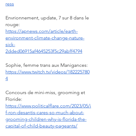
ress
Envrionnement, update, 7 sur 8 dans le 
rouge: 
https://apnews.com/article/earth-
environment-climate-change-nature-
sick-
2dded06915af4645253f5c29abff4794
Sophie, femme trans aux Manigances: 
https://www.twitch.tv/videos/182225780
4
Concours de mini-miss, grooming et 
Floride: 
https://www.politicalflare.com/2023/05/i
f-ron-desantis-cares-so-much-about-
grooming-children-why-is-florida-the-
capital-of-child-beauty-pageants/