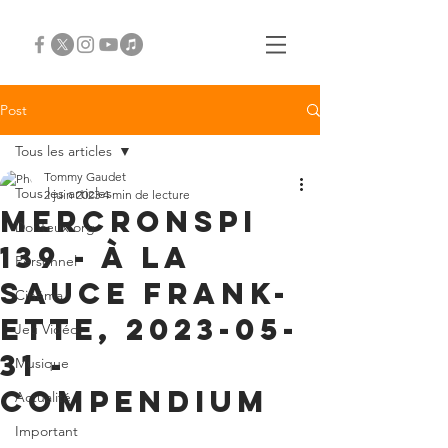
Post
Tous les articles
Tommy Gaudet
Tous les articles
2 juin 2023
4 min de lecture
Mercronspi
Douteux.org
139 - À la
Personnel
Sauce Frank-
Cinéma
ette, 2023-05-
Jeu Vidéo
31 -
Musique
COMPENDIUM
Actualité
Important