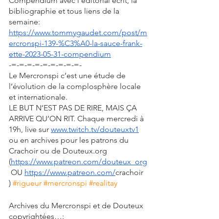
Compendium avec l'éditorial écrit, la 
bibliographie et tous liens de la 
semaine:
https://www.tommygaudet.com/post/m
ercronspi-139-%C3%A0-la-sauce-frank-
ette-2023-05-31-compendium
-=-=-=-=-=-=-=-=-=-
Le Mercronspi c’est une étude de 
l’évolution de la complosphère locale 
et internationale. 
LE BUT N’EST PAS DE RIRE, MAIS ÇA 
ARRIVE QU’ON RIT. Chaque mercredi à 
19h, live sur 
www.twitch.tv/douteuxtv1
ou en archives pour les patrons du 
Crachoir ou de Douteux.org 
(
https://www.patreon.com/douteux_org
 OU 
https://www.patreon.com/
crachoir 
) 
#rigueur
#mercronspi
#realitay
Archives du Mercronspi et de Douteux 
copyrightées…: 