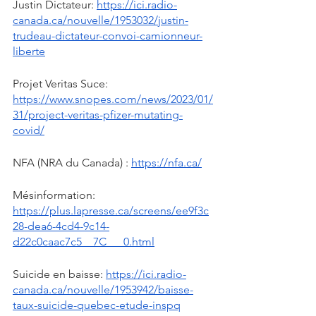
Justin Dictateur: 
https://ici.radio-
canada.ca/nouvelle/1953032/justin-
trudeau-dictateur-convoi-camionneur-
liberte
Projet Veritas Suce: 
https://www.snopes.com/news/2023/01/
31/project-veritas-pfizer-mutating-
covid/
NFA (NRA du Canada) : 
https://nfa.ca/
Mésinformation: 
https://plus.lapresse.ca/screens/ee9f3c
28-dea6-4cd4-9c14-
d22c0caac7c5__7C___0.html
Suicide en baisse: 
https://ici.radio-
canada.ca/nouvelle/1953942/baisse-
taux-suicide-quebec-etude-inspq