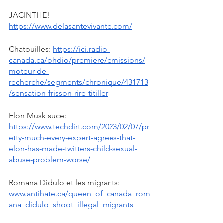
JACINTHE! 
https://www.delasantevivante.com/
Chatouilles: 
https://ici.radio-
canada.ca/ohdio/premiere/emissions/
moteur-de-
recherche/segments/chronique/431713
/sensation-frisson-rire-titiller
Elon Musk suce: 
https://www.techdirt.com/2023/02/07/pr
etty-much-every-expert-agrees-that-
elon-has-made-twitters-child-sexual-
abuse-problem-worse/
Romana Didulo et les migrants: 
www.antihate.ca/queen_of_canada_rom
ana_didulo_shoot_illegal_migrants