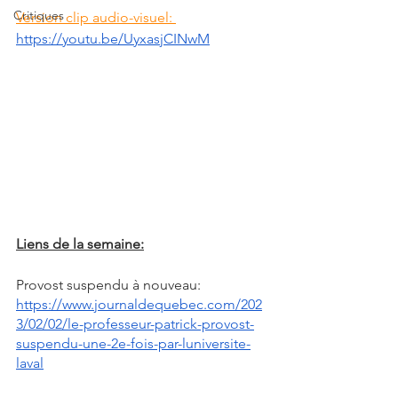
Critiques
Version clip audio-visuel: 
https://youtu.be/UyxasjCINwM
Liens de la semaine:
Provost suspendu à nouveau: 
https://www.journaldequebec.com/202
3/02/02/le-professeur-patrick-provost-
suspendu-une-2e-fois-par-luniversite-
laval