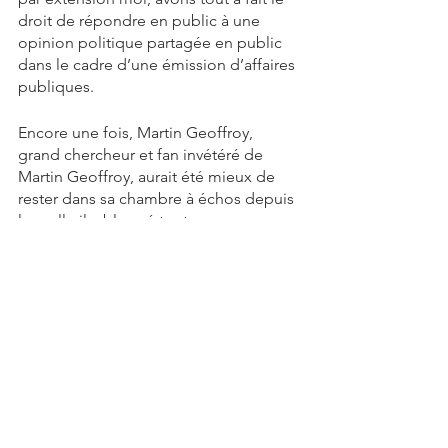
droit de répondre en public à une 
opinion politique partagée en public 
dans le cadre d’une émission d’affaires 
publiques. 
Encore une fois, Martin Geoffroy, 
grand chercheur et fan invétéré de 
Martin Geoffroy, aurait été mieux de 
rester dans sa chambre à échos depuis 
laquelle il a bloqué toutes personnes 
qui auraient pu lui faire comprendre 
que personne dans la gang de 
Ménage du Dimanche ni de Douteux 
ne prétends faire de diagnostique, 
nous ne sommes que transparents 
avec notre ligne éditoriale tout en y 
reconnaissant des limites et des failles 
qui nous mènent à nous excuser et à 
changer d’avis din fois, NOUS.