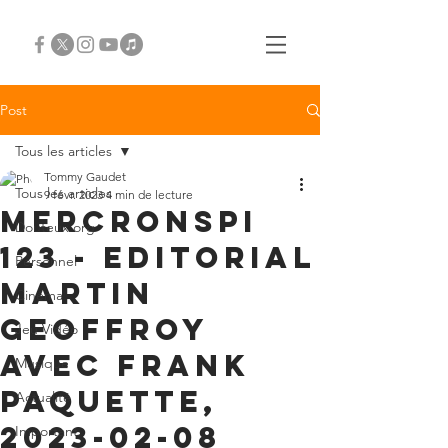
Post
Tous les articles
Tommy Gaudet
Tous les articles
9 févr. 2023
4 min de lecture
Mercronspi
Douteux.org
123 - Editorial
Personnel
Martin
Cinéma
Geoffroy
Jeu Vidéo
avec Frank
Musique
Paquette,
Actualité
2023-02-08
Important