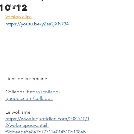
10-12
Critiques
Version clip: 
https://youtu.be/yZaa2jXN734
Liens de la semaine:
Collabos: 
https://collabo-
quebec.com/collabos
Le wokisme: 
https://www.lequotidien.com/2022/10/1
2/woke-epouvantail-
f9bbeabe5e8a7b77711e014510b108ab