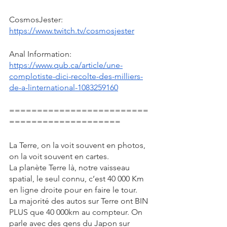
CosmosJester: 
https://www.twitch.tv/cosmosjester
Anal Information: 
https://www.qub.ca/article/une-
complotiste-dici-recolte-des-milliers-
de-a-linternational-1083259160
=========================
====================
La Terre, on la voit souvent en photos, 
on la voit souvent en cartes. 
La planète Terre là, notre vaisseau 
spatial, le seul connu, c’est 40 000 Km 
en ligne droite pour en faire le tour. 
La majorité des autos sur Terre ont BIN 
PLUS que 40 000km au compteur. On 
parle avec des gens du Japon sur 