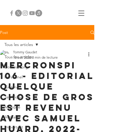
Post
Tous les articles
Tommy Gaudet
Tous les articles
13 oct. 2022
3 min de lecture
Mercronspi
Douteux.org
106 - Editorial
Personnel
quelque
Cinéma
chose de gros
Jeu Vidéo
est revenu
Musique
avec Samuel
Actualité
Huard, 2022-
Important