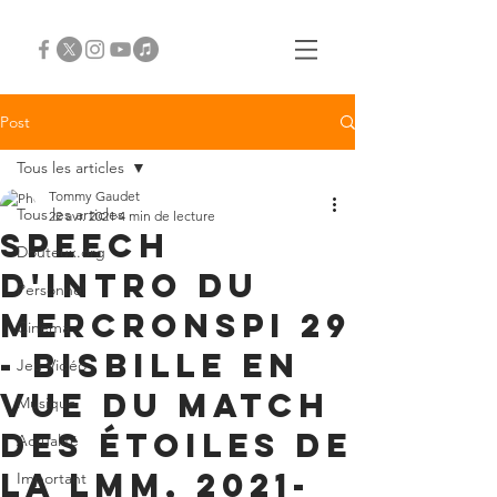
Post
Tous les articles
Tommy Gaudet
Tous les articles
22 avr. 2021
4 min de lecture
Speech
Douteux.org
d'intro du
Personnel
Mercronspi 29
Cinéma
- bisbille en
Jeu Vidéo
vue du match
Musique
des étoiles de
Actualité
la LMM, 2021-
Important