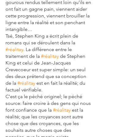
gourous rendus tellement loin qu’ils en 
ont fait un gagne pain, viennent aider 
cette progression, viennent brouiller la 
ligne entre la réalité et son penchant 
intangible…
Tsé, Stephen King a écrit plein de 
romans qui se déroulent dans la 
#réalitay
. La différence entre le 
traitement de la 
#réalitay
 de Stephen 
King et celui de Jean-Jacques 
Crevecoeur est super simple: un seul 
des deux prétend que sa conception 
de la 
#réalitay
 est en fait la réalité; du 
factuel vérifiable.
C’est ça le péché originel; le péché 
source: faire croire à des gens qui nous 
font confiance que la 
#réalitay
 est la 
réalité; que les croyances sont autre 
chose que des croyances, que les 
souhaits autre choses que des 
pensées, que la magie existe…