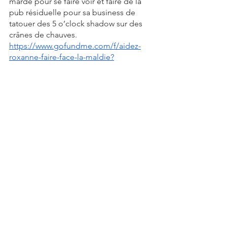
marde pour se faire voir et faire de la 
pub résiduelle pour sa business de 
tatouer des 5 o’clock shadow sur des 
crânes de chauves. 
https://www.gofundme.com/f/aidez-
roxanne-faire-face-la-maldie?
fbclid=IwAR0OV70SPAcZVSrhOvtcefUK
OzeCUUKuGtqtJjyCioHZd92ImCKrHDh
itqs
Et au final, apprenez à bien gérer votre 
#réalitay
. À la rendre saine et 
consciente de ses propres limites. 
C’est mon conseil.
Et j'en ai un autre: n’oubliez pas que le 
ridicule et la violence font parti du 
processus de radicalisation. Une 
personne prise de dérives qui s’ouvre 
sur sa conception de la vie en public et 
qui fait rire d’elle va retourner vers les 
gens qui la comprenne. Soyez patient. 
Et il n’existe pas de bonne raison pour 