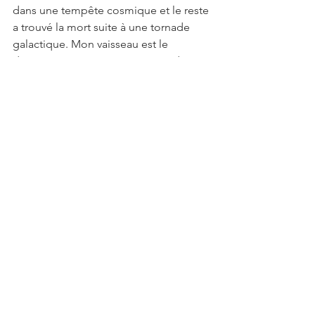
dans une tempête cosmique et le reste 
a trouvé la mort suite à une tornade 
galactique. Mon vaisseau est le 
dernier."  Donc, si ça n’avait été des 
sus-mentionnées catastrophes 
naturelles spatiales, les communistes 
auraient dominés la Terre…bin sûr…  
Sinon, écoutez les phrases, remarquez 
les petits détails tout croches en 
background, les bosses dans les cous 
des communistes, le fait que le boss 
des communistes terrestre s’appelle 
Jong-Il…vous allez en avoir pour votre 
de kossé!?  Et, au plus loin du 
questionnement, on se demande…est-
ce une tentative toute basse 
d’endoctrinement, parce que ça me 
donne envi de voter communiste 
moi…   Ça ne dure que 60 minutes, on 