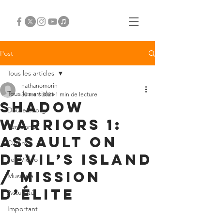
Post
Tous les articles
nathanomorin
Tous les articles
30 mars 2021
1 min de lecture
Shadow
Douteux.org
Warriors 1:
Personnel
Assault on
Cinéma
Devil’s island
Jeu Vidéo
/ Mission
Musique
d’Élite
Actualité
Important