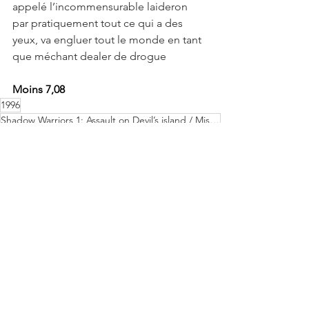
appelé l’incommensurable laideron 
par pratiquement tout ce qui a des 
yeux, va engluer tout le monde en tant 
que méchant dealer de drogue
Moins 7,08
1996
Shadow Warriors 1: Assault on Devil’s island / Mission d’Élite
Critiques
Voir tout
Posts récents