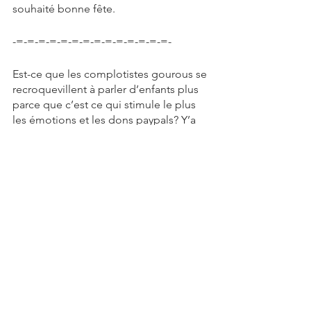
souhaité bonne fête. 
-=-=-=-=-=-=-=-=-=-=-=-=-=-=-
Est-ce que les complotistes gourous se 
recroquevillent à parler d’enfants plus 
parce que c’est ce qui stimule le plus 
les émotions et les dons paypals? Y’a 
une tendance claire quand on observe 
ce qui se trame et le like conspi est à 
sa plus haute valeur depuis le 13 mars 
2020. Merci de rester civils.
Ce soir au Mercronspi, c’est le 
lancement d’une ènième platte-forme 
de liberté qui va nous offrir des 
nouvelles objectives vu qu’ils vont 
recevoir du financement par dons de 
gens qui veulent avoir une source 
‘crédible’ à citer quand ils s’obstinent 