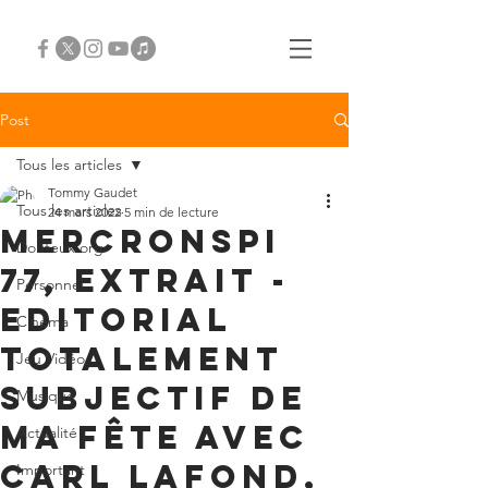
Post
Tous les articles
Tommy Gaudet
Tous les articles
24 mars 2022
5 min de lecture
Mercronspi
Douteux.org
77, extrait -
Personnel
Editorial
Cinéma
totalement
Jeu Vidéo
subjectif de
Musique
ma fête avec
Actualité
Carl Lafond,
Important