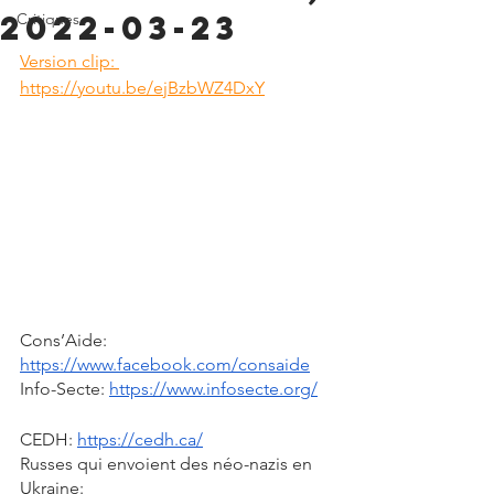
2022-03-23
Critiques
Version clip: 
https://youtu.be/ejBzbWZ4DxY
Cons’Aide: 
https://www.facebook.com/consaide
Info-Secte: 
https://www.infosecte.org/
CEDH: 
https://cedh.ca/
Russes qui envoient des néo-nazis en 
Ukraine: 