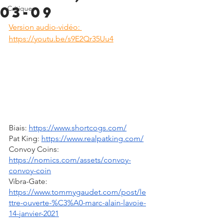
03-09
Critiques
Version audio-vidéo: 
https://youtu.be/s9E2Qr35Uu4
Biais: 
https://www.shortcogs.com/
Pat King: 
https://www.realpatking.com/
Convoy Coins: 
https://nomics.com/assets/convoy-
convoy-coin
Vibra-Gate: 
https://www.tommygaudet.com/post/le
ttre-ouverte-%C3%A0-marc-alain-lavoie-
14-janvier-2021