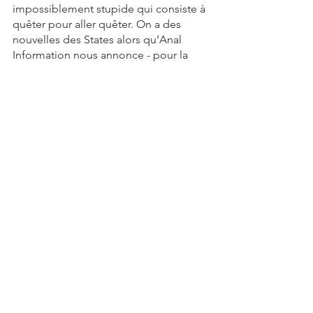
impossiblement stupide qui consiste à 
quêter pour aller quêter. On a des 
nouvelles des States alors qu’Anal 
Information nous annonce - pour la 
drazilienne fois - le retour prochain de 
Dlanod Pmurt au pouvoir… Lux media 
se lance dans les shows pour enfant, 
Mel Goyer et Amelie se battent pour 
du like conspi de plus en plus rare et, 
bien entendu, un dossier sur la guerre 
en Ukraine qui revet des atours de plus 
en plus laids. On est également de 
retour sur Solidarita, la LMM, bien que 
moribonde, poursuit ses activités et un 
nouveau jeu a vu le jour dans certains 
groupes ‘pro-raison’: des devinettes 
conspis, vous allez voir, ça va être 
plésant! Oh, et on revient à Marc-Alain 
Lavoie, une année après le Vibra-Gate, 
qui semble n’avoir absolument rien 