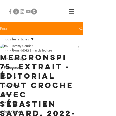
Post
Tous les articles
Tommy Gaudet
Tous les articles
10 mars 2022
3 min de lecture
Mercronspi
Douteux.org
75, extrait -
Personnel
Éditorial
Cinéma
tout croche
Jeu Vidéo
avec
Musique
Sébastien
Actualité
Savard, 2022-
Important