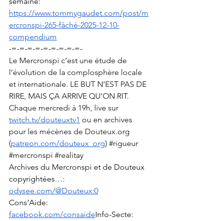
semaine:
https://www.tommygaudet.com/post/m
ercronspi-265-fâché-2025-12-10-
compendium
-=-=-=-=-=-=-=-=-=-
Le Mercronspi c’est une étude de 
l’évolution de la complosphère locale 
et internationale. LE BUT N’EST PAS DE 
RIRE, MAIS ÇA ARRIVE QU’ON RIT. 
Chaque mercredi à 19h, live sur 
twitch.tv/douteuxtv1
 ou en archives 
pour les mécènes de 
Douteux.org
(
patreon.com/douteux_org
) 
#rigueur
#mercronspi
#realitay
Archives du Mercronspi et de Douteux 
copyrightées…: 
odysee.com/@Douteux:0
Cons’Aide: 
facebook.com/consaide
Info-Secte
: 