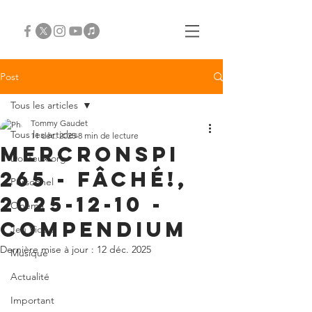
Post
Tous les articles
Tommy Gaudet
Tous les articles
11 déc. 2025
8 min de lecture
Mercronspi
Douteux.org
265 - FÂCHÉ!,
Personnel
2025-12-10 -
Cinéma
compendium
Jeu Vidéo
Dernière mise à jour :
12 déc. 2025
Musique
Actualité
Important