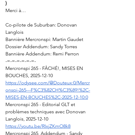
)
Merci à…
Co-pilote de Suburban: Donovan 
Langlois
Bannière Mercronspi: Martin Gaudet
Dossier Addendum: Sandy Torres
Bannière Addendum: Remi Perron
-=-=-=-=-=-=-
Mercronspi 265 - FÂCHÉ!, MISES EN 
BOUCHES, 2025-12-10
https://odysee.com/@Douteux:0/Mercr
onspi-265---F%C3%82CH%C3%89!%2C-
MISES-EN-BOUCHES%2C-2025-12-10:0
Mercronspi 265 - Editorial GLT et 
problèmes techniques avec Donovan 
Langlois, 2025-12-10
https://youtu.be/RIxjZKmO8k8
Mercronspi 265, Addendum - Sandy 