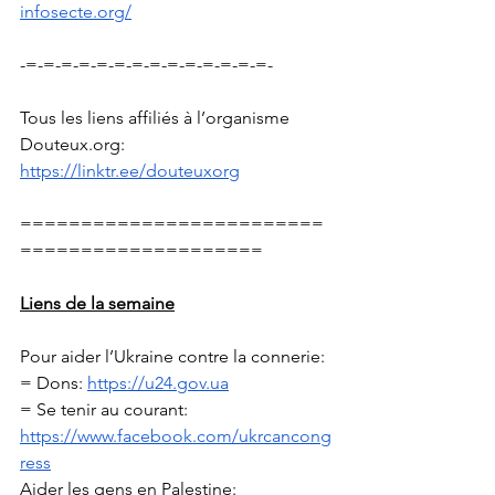
infosecte.org/
-=-=-=-=-=-=-=-=-=-=-=-=-=-=-
Tous les liens affiliés à l’organisme 
Douteux.org
: 
https://linktr.ee/douteuxorg
=========================
====================
Liens de la semaine
Pour aider l’Ukraine contre la connerie: 
= Dons: 
https://u24.gov.ua
= Se tenir au courant: 
https://www.facebook.com/ukrcancong
ress
Aider les gens en Palestine: 