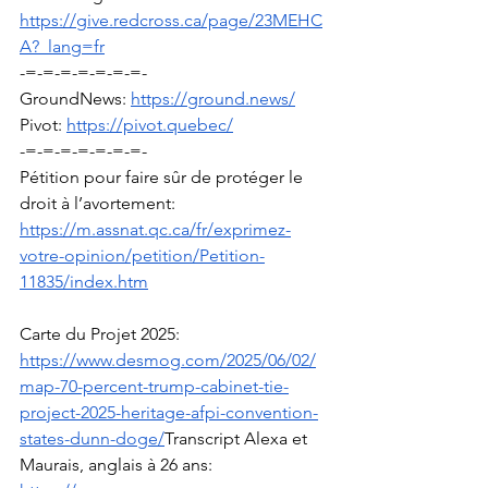
https://give.redcross.ca/page/23MEHC
A?_lang=fr
-=-=-=-=-=-=-=-
GroundNews: 
https://ground.news/
Pivot: 
https://pivot.quebec/
-=-=-=-=-=-=-=-
Pétition pour faire sûr de protéger le 
droit à l’avortement: 
https://m.assnat.qc.ca/fr/exprimez-
votre-opinion/petition/Petition-
11835/index.htm
Carte du Projet 2025: 
https://www.desmog.com/2025/06/02/
map-70-percent-trump-cabinet-tie-
project-2025-heritage-afpi-convention-
states-dunn-doge/
Transcript
 Alexa et 
Maurais, anglais à 26 ans: 