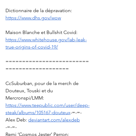
Dictionnaire de la dépravation: 
https://www.dhs.gov/wow
Maison Blanche et Bullshit Covid: 
https://www.whitehouse.gov/lab-leak-
true-origins-of-covid-19/
=========================
===================
CcSuburban, pour de la merch de 
Douteux, Touski et du 
Mercronspi/LMM: 
https://www.teepublic.com/user/deep-
steak/albums/105167-douteux
-=-=-
Alex Deb: 
deviantart.com/alexdeb
-=-=-
Remi ‘Cosmos Jester’ Perron:  