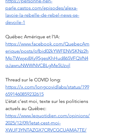
https://personne-nen-
parle.castos.com/episodes/alexa-
lavoie-la-rebelle-de-rebel-news-se-
devoile-1
Québec Amérique et l’IA: 
https://www.facebook.com/QuebecAm
erique/posts/pfbid02kYWFENVSKNz2h
MpTWwyp8Xy95gesKhHud865VFQVN4
qJawruNWWNVCBLgMe5Uzvjl
Thread sur le COVID long: 
https://x.com/longcovidlabs/status/199
6591460859232615
L’état c’est moi, texte sur les politiciens 
actuels au Québec: 
https://www.lequotidien.com/opinions/
2025/12/09/letat-cest-moi-
XWJF3YNTAZGX7CRVCGCUAMA7TE/