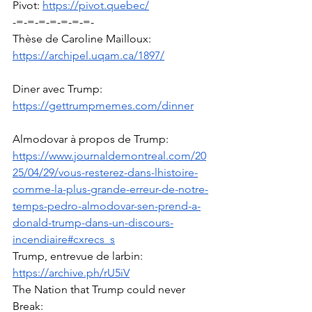
Pivot: 
https://pivot.quebec/
-=-=-=-=-=-=-=-
Thèse de Caroline Mailloux: 
https://archipel.uqam.ca/1897/
Diner avec Trump: 
https://gettrumpmemes.com/dinner
Almodovar à propos de Trump: 
https://www.journaldemontreal.com/20
25/04/29/vous-resterez-dans-lhistoire-
comme-la-plus-grande-erreur-de-notre-
temps-pedro-almodovar-sen-prend-a-
donald-trump-dans-un-discours-
incendiaire#cxrecs_s
Trump, entrevue de larbin: 
https://archive.ph/rU5iV
The Nation that Trump could never 
Break: 