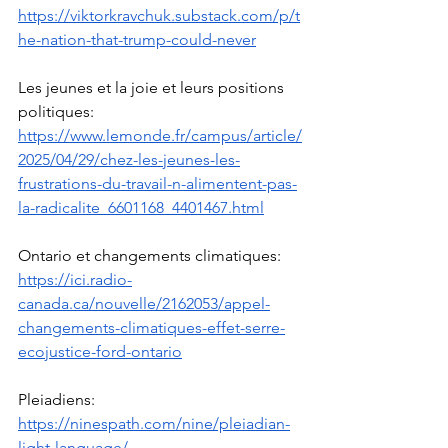
https://viktorkravchuk.substack.com/p/t
he-nation-that-trump-could-never
Les jeunes et la joie et leurs positions 
politiques: 
https://www.lemonde.fr/campus/article/
2025/04/29/chez-les-jeunes-les-
frustrations-du-travail-n-alimentent-pas-
la-radicalite_6601168_4401467.html
Ontario et changements climatiques: 
https://ici.radio-
canada.ca/nouvelle/2162053/appel-
changements-climatiques-effet-serre-
ecojustice-ford-ontario
Pleiadiens: 
https://ninespath.com/nine/pleiadian-
light-language/