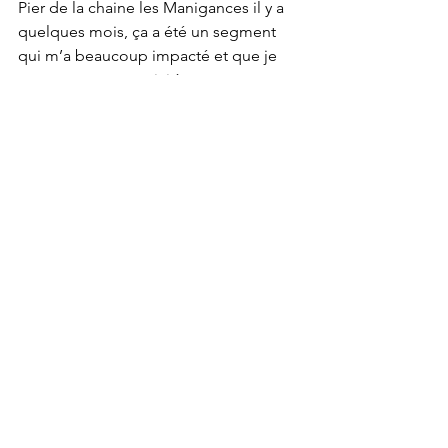
Pier de la chaine les Manigances il y a 
quelques mois, ça a été un segment 
qui m’a beaucoup impacté et que je 
vous recommence ici à nouveau: 
https://youtu.be/1yrtWaXtEbY
En gros, la loi C-63, c’est de tenter de 
changer le Far West qu’est rendu 
Internet. En tant que communicateur et 
fan de toute, j’ai jadis fait parti de 
l’école de ‘tout est bon’ dans la liberté 
d’expression totale. Une attitude que 
je regrette souvent et qui m’aura 
menée à m’associer, par le passé, avec 
des personnages qui vieillissent 
comme de la viande hachée sur un 
parvis d’église… Je ne m’étendrai pas 
sur la loi C-63 elle-même; mais je vous 
recommande grandement l’écoute du 