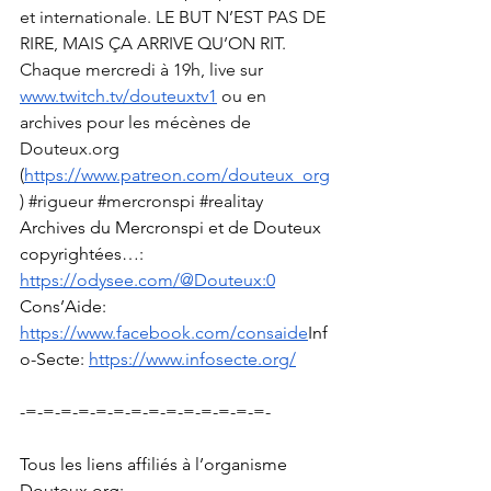
et internationale. LE BUT N’EST PAS DE 
RIRE, MAIS ÇA ARRIVE QU’ON RIT. 
Chaque mercredi à 19h, live sur 
www.twitch.tv/douteuxtv1
 ou en 
archives pour les mécènes de 
Douteux.org
(
https://www.patreon.com/douteux_org
) 
#rigueur
#mercronspi
#realitay
Archives du Mercronspi et de Douteux 
copyrightées…: 
https://odysee.com/@Douteux:0
Cons’Aide: 
https://www.facebook.com/consaide
Inf
o-Secte
: 
https://www.infosecte.org/
-=-=-=-=-=-=-=-=-=-=-=-=-=-=-
Tous les liens affiliés à l’organisme 
Douteux.org
: 