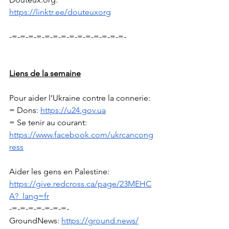
https://linktr.ee/douteuxorg
-=-=-=-=-=-=-=-=-=-=-=-=-=-=-
Liens de la semaine
Pour aider l’Ukraine contre la connerie: 
= Dons: 
https://u24.gov.ua
= Se tenir au courant: 
https://www.facebook.com/ukrcancong
ress
Aider les gens en Palestine: 
https://give.redcross.ca/page/23MEHC
A?_lang=fr
-=-=-=-=-=-=-=-
GroundNews: 
https://ground.news/