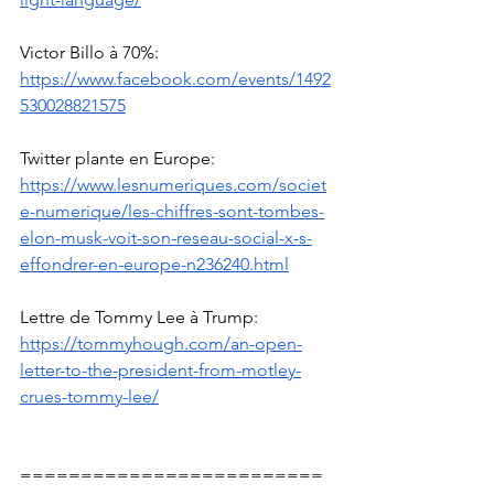
Victor Billo à 70%: 
https://www.facebook.com/events/1492
530028821575
Twitter plante en Europe: 
https://www.lesnumeriques.com/societ
e-numerique/les-chiffres-sont-tombes-
elon-musk-voit-son-reseau-social-x-s-
effondrer-en-europe-n236240.html
Lettre de Tommy Lee à Trump: 
https://tommyhough.com/an-open-
letter-to-the-president-from-motley-
crues-tommy-lee/
=========================