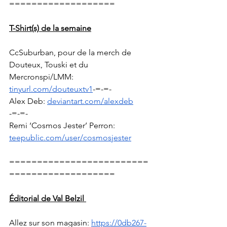
===================
T-Shirt(s) de la semaine
CcSuburban, pour de la merch de 
Douteux, Touski et du 
Mercronspi/LMM: 
tinyurl.com/douteuxtv1
-=-=-
Alex Deb: 
deviantart.com/alexdeb
-=-=-
Remi ‘Cosmos Jester’ Perron:  
teepublic.com/user/cosmosjester
=========================
===================
Éditorial de Val Belzil 
Allez sur son magasin: 
https://0db267-