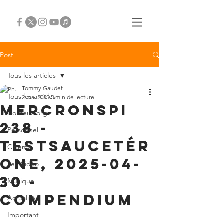
Post
Tous les articles
Tommy Gaudet
Tous les articles
2 mai 2025
5 min de lecture
Mercronspi
Douteux.org
238 -
Personnel
Testsaucetér
Cinéma
one, 2025-04-
Jeu Vidéo
30 -
Musique
compendium
Actualité
Important