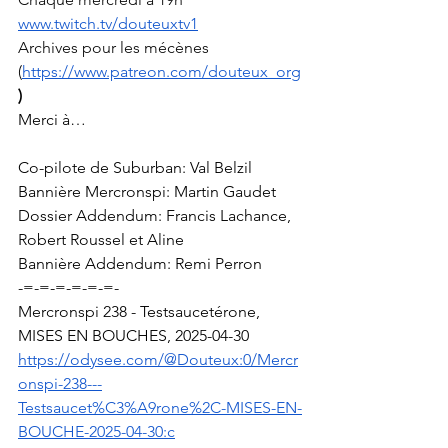
www.twitch.tv/douteuxtv1
Archives pour les mécènes 
(
https://www.patreon.com/douteux_org
)
Merci à…
Co-pilote de Suburban: Val Belzil
Bannière Mercronspi: Martin Gaudet
Dossier Addendum: Francis Lachance, 
Robert Roussel et Aline
Bannière Addendum: Remi Perron
-=-=-=-=-=-=-
Mercronspi 238 - Testsaucetérone, 
MISES EN BOUCHES, 2025-04-30
https://odysee.com/@Douteux:0/Mercr
onspi-238---
Testsaucet%C3%A9rone%2C-MISES-EN-
BOUCHE-2025-04-30:c