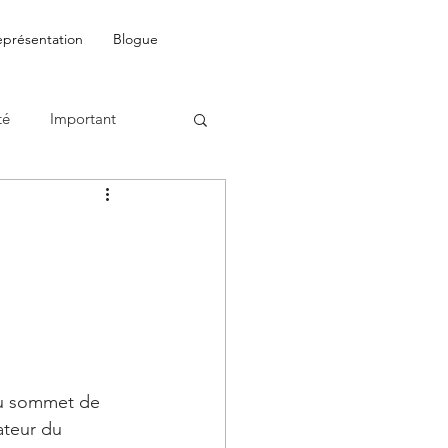
eprésentation
Blogue
té
Important
au sommet de 
ateur du 