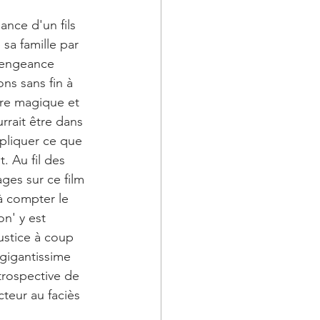
nce d'un fils 
sa famille par 
vengeance 
ns sans fin à 
re magique et 
rait être dans 
pliquer ce que 
 Au fil des 
ages sur ce film 
 à compter le 
n' y est 
stice à coup 
 gigantissime 
trospective de 
teur au faciès 