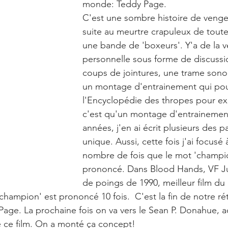
monde: Teddy Page.
C'est une sombre histoire de vengea
suite au meurtre crapuleux de toute 
une bande de 'boxeurs'. Y'a de la 
personnelle sous forme de discussio
coups de jointures, une trame sono
un montage d'entrainement qui pour
l'Encyclopédie des thropes pour ex
c'est qu'un montage d'entrainement.
années, j'en ai écrit plusieurs des p
unique. Aussi, cette fois j'ai focusé
nombre de fois que le mot 'champio
prononcé. Dans Blood Hands, VF Ju
de poings de 1990, meilleur film du
champion' est prononcé 10 fois.  C'est la fin de notre ré
Page. La prochaine fois on va vers le Sean P. Donahue, ac
e ce film. On a monté ça concept!