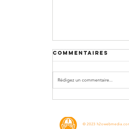
Commentaires
Rédigez un commentaire...
The Puma Man /
L'Uomo puma /
L'Homme Puma
© 2023 h2owebmedia.co