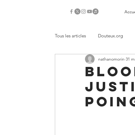
Accue
Tous les articles
Douteux.org
nathanomorin
31 m
Critiques
Bloo
Just
poin