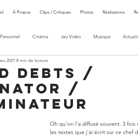
il
À Propos
Clips / Critiques
Photos
Réalisations
R
Personnel
Cinéma
Jeu Vidéo
Musique
Actuali
ars 2021
8 min de lecture
d Debts /
inator /
iminateur
Oh qu'on l'a diffusé souvent. 3 fois e
les textes que j'ai écrit sur ce chef 