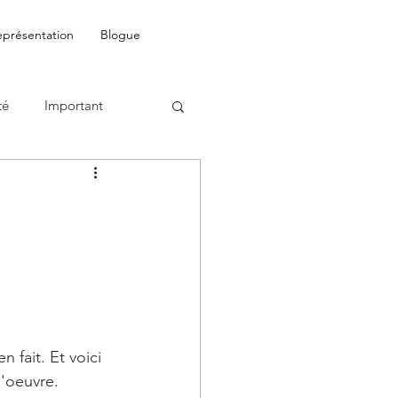
eprésentation
Blogue
té
Important
n fait. Et voici 
d'oeuvre.