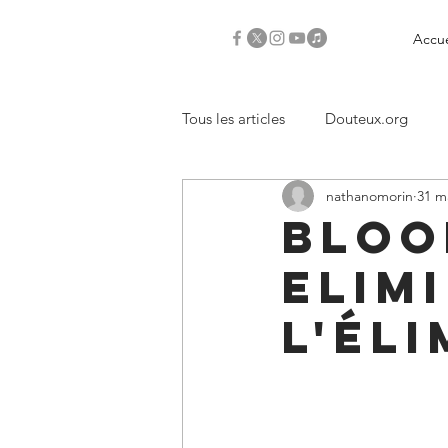
Accue
Tous les articles
Douteux.org
nathanomorin
31 m
Critiques
Bloo
Elim
L'Él